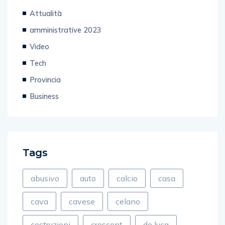
Attualità
amministrative 2023
Video
Tech
Provincia
Business
Tags
abusivo
auto
calcio
casa
cava
cavese
celano
costruzioni
crescent
de luca