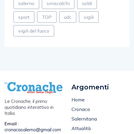
sport
TOP
udc
vigili
vigili del fuoco
Argomenti
Home
Le Cronache, il primo
quotidiano interattivo in
Cronaca
Italia.
Salernitana
Email
:
Attualità
cronacasalerno@gmail.com
Sport