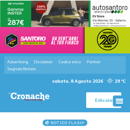
Advertising
Disclaimer
Codice etico
Partner
Segnala Notizia
sabato, 8 Agosto 2026
29 °C
Edicola
NOTIZIE FLASH!