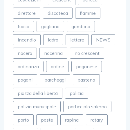
direttore
discoteca
fiamme
fuoco
gagliano
gambino
incendio
ladro
lettere
NEWS
nocera
nocerina
no crescent
ordinanza
ordine
paganese
pagani
parcheggi
pastena
piazza della libertà
polizia
polizia municipale
porticciolo salerno
porto
poste
rapina
rotary
salerno
siniscalchi
soldi