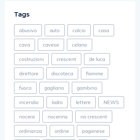
Tags
abusivo
auto
calcio
casa
cava
cavese
celano
costruzioni
crescent
de luca
direttore
discoteca
fiamme
fuoco
gagliano
gambino
incendio
ladro
lettere
NEWS
nocera
nocerina
no crescent
ordinanza
ordine
paganese