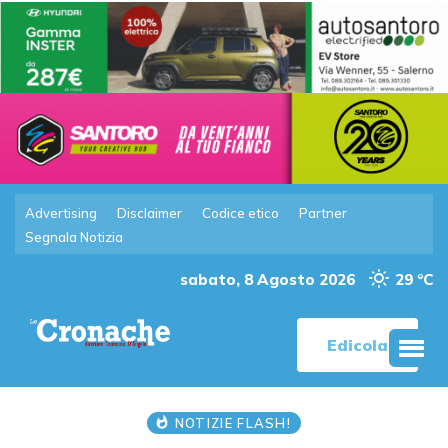
Advertising
Disclaimer
Codice etico
Partner
Segnala Notizia
sabato, 8 Agosto 2026
29 °C
Edicola
NOTIZIE FLASH!