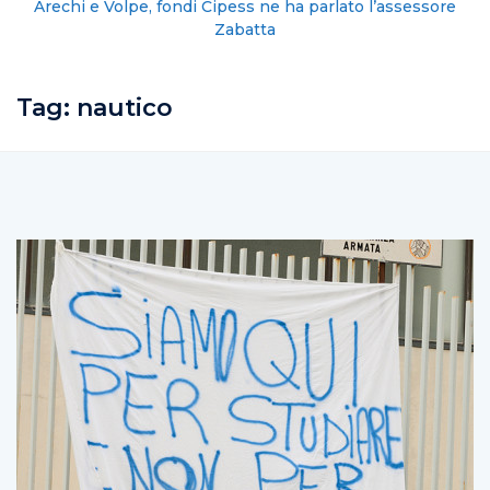
Arechi e Volpe, fondi Cipess ne ha parlato l’assessore
Zabatta
Tag:
nautico