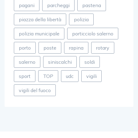
pagani
parcheggi
pastena
piazza della libertà
polizia
polizia municipale
porticciolo salerno
porto
poste
rapina
rotary
salerno
siniscalchi
soldi
sport
TOP
udc
vigili
vigili del fuoco