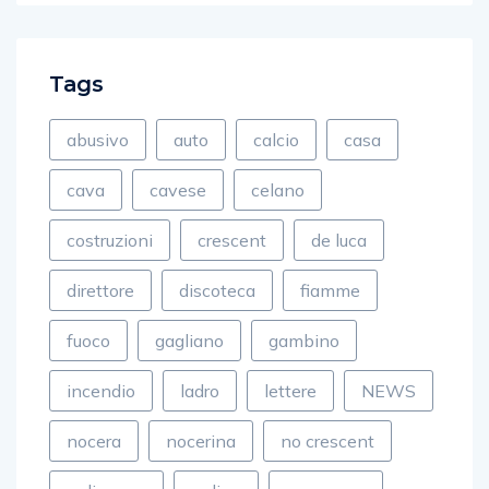
Tags
abusivo
auto
calcio
casa
cava
cavese
celano
costruzioni
crescent
de luca
direttore
discoteca
fiamme
fuoco
gagliano
gambino
incendio
ladro
lettere
NEWS
nocera
nocerina
no crescent