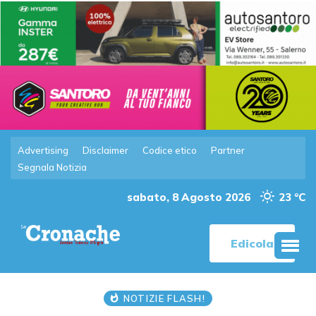
Advertising
Disclaimer
Codice etico
Partner
Segnala Notizia
sabato, 8 Agosto 2026
23 °C
Edicola
NOTIZIE FLASH!