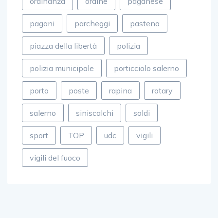
ordinanza
ordine
paganese
pagani
parcheggi
pastena
piazza della libertà
polizia
polizia municipale
porticciolo salerno
porto
poste
rapina
rotary
salerno
siniscalchi
soldi
sport
TOP
udc
vigili
vigili del fuoco