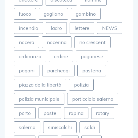
fuoco
gagliano
gambino
incendio
ladro
lettere
NEWS
nocera
nocerina
no crescent
ordinanza
ordine
paganese
pagani
parcheggi
pastena
piazza della libertà
polizia
polizia municipale
porticciolo salerno
porto
poste
rapina
rotary
salerno
siniscalchi
soldi
sport
TOP
udc
vigili