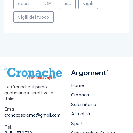
vigili del fuoco
Argomenti
Home
Le Cronache, il primo
quotidiano interattivo in
Cronaca
Italia.
Salernitana
Email
:
Attualità
cronacasalerno@gmail.com
Sport
Tel
:
Spettacolo e Cultura
345 1570722