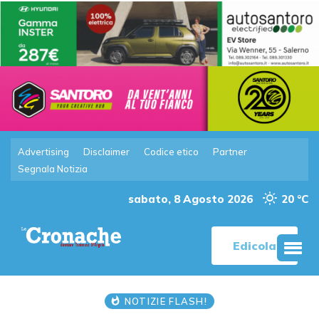
Advertising
Disclaimer
Codice etico
Partner
Segnala Notizia
sabato, 8 Agosto 2026
20 °C
Edicola
NOTIZIE FLASH!