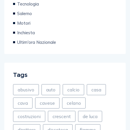
Salerno
Motori
Inchiesta
Ultim'ora Nazionale
Tags
abusivo
auto
calcio
casa
cava
cavese
celano
costruzioni
crescent
de luca
direttore
discoteca
fiamme