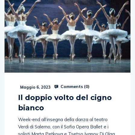
Comments (
0
)
Maggio 6, 2023
Il doppio volto del cigno
bianco
Week-end all’insegna della danza al teatro
Verdi di Salerno, con il Sofia Opera Ballet e i
solisti Marta Petkova e Tsetso Ivanov Di Olga
Chieffi Il lago dei cigni, oggi forse il balletto più