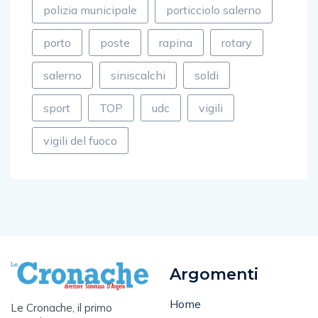
polizia municipale
porticciolo salerno
porto
poste
rapina
rotary
salerno
siniscalchi
soldi
sport
TOP
udc
vigili
vigili del fuoco
Argomenti
Home
Le Cronache, il primo