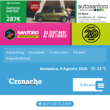
Advertising
Disclaimer
Codice etico
Partner
Segnala Notizia
domenica, 9 Agosto 2026
32 °C
Edicola
NOTIZIE FLASH!