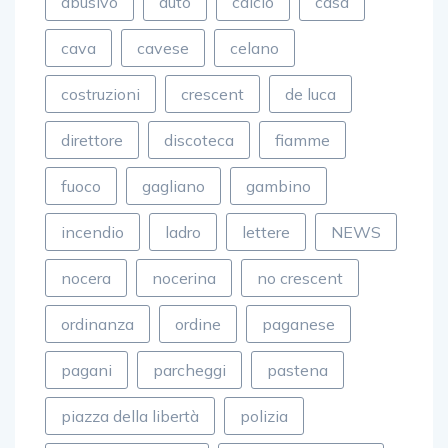
abusivo
auto
calcio
casa
cava
cavese
celano
costruzioni
crescent
de luca
direttore
discoteca
fiamme
fuoco
gagliano
gambino
incendio
ladro
lettere
NEWS
nocera
nocerina
no crescent
ordinanza
ordine
paganese
pagani
parcheggi
pastena
piazza della libertà
polizia