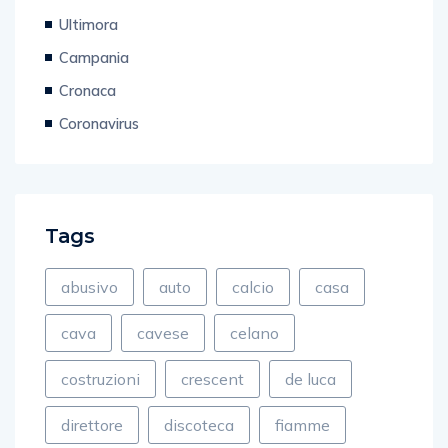
Ultimora
Campania
Cronaca
Coronavirus
Tags
abusivo
auto
calcio
casa
cava
cavese
celano
costruzioni
crescent
de luca
direttore
discoteca
fiamme