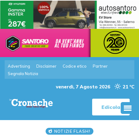
Advertising
Disclaimer
Codice etico
Partner
Segnala Notizia
venerdì, 7 Agosto 2026
21 °C
Edicola
NOTIZIE FLASH!