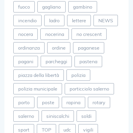
fuoco
gagliano
gambino
incendio
ladro
lettere
NEWS
nocera
nocerina
no crescent
ordinanza
ordine
paganese
pagani
parcheggi
pastena
piazza della libertà
polizia
polizia municipale
porticciolo salerno
porto
poste
rapina
rotary
salerno
siniscalchi
soldi
sport
TOP
udc
vigili