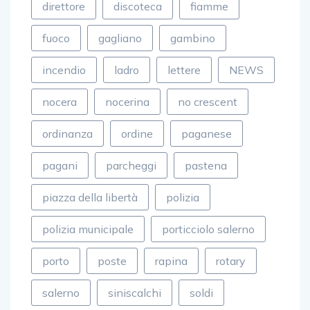
fuoco
gagliano
gambino
incendio
ladro
lettere
NEWS
nocera
nocerina
no crescent
ordinanza
ordine
paganese
pagani
parcheggi
pastena
piazza della libertà
polizia
polizia municipale
porticciolo salerno
porto
poste
rapina
rotary
salerno
siniscalchi
soldi
sport
TOP
udc
vigili