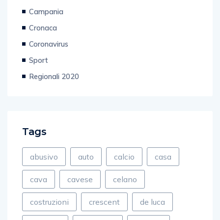
Campania
Cronaca
Coronavirus
Sport
Regionali 2020
Tags
abusivo
auto
calcio
casa
cava
cavese
celano
costruzioni
crescent
de luca
direttore
discoteca
fiamme