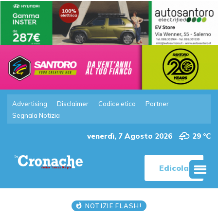
Advertising
Disclaimer
Codice etico
Partner
Segnala Notizia
venerdì, 7 Agosto 2026
29 °C
Edicola
NOTIZIE FLASH!