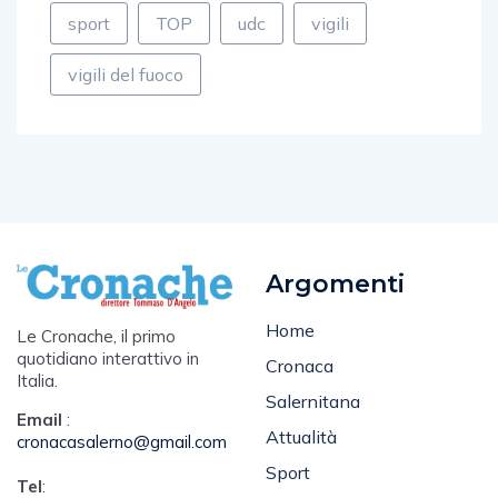
vigili del fuoco
Argomenti
Home
Le Cronache, il primo
quotidiano interattivo in
Cronaca
Italia.
Salernitana
Email
:
Attualità
cronacasalerno@gmail.com
Sport
Tel
:
Spettacolo e Cultura
345 1570722