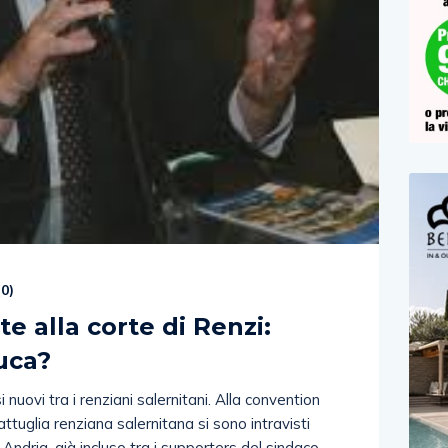
(
0
)
e alla corte di Renzi:
uca?
nuovi tra i renziani salernitani. Alla convention
attuglia renziana salernitana si sono intravisti
o Andria, già incluso tra i supporters del sindaco