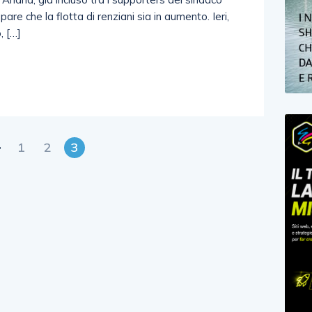
are che la flotta di renziani sia in aumento. Ieri,
, […]
1
2
3