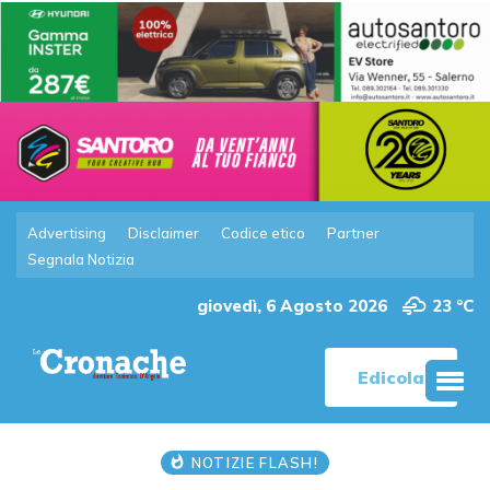
Advertising
Disclaimer
Codice etico
Partner
Segnala Notizia
giovedì, 6 Agosto 2026
23 °C
Edicola
NOTIZIE FLASH!