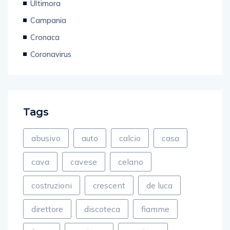
Ultimora
Campania
Cronaca
Coronavirus
Tags
abusivo
auto
calcio
casa
cava
cavese
celano
costruzioni
crescent
de luca
direttore
discoteca
fiamme