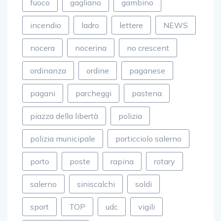
fuoco
gagliano
gambino
incendio
ladro
lettere
NEWS
nocera
nocerina
no crescent
ordinanza
ordine
paganese
pagani
parcheggi
pastena
piazza della libertà
polizia
polizia municipale
porticciolo salerno
porto
poste
rapina
rotary
salerno
siniscalchi
soldi
sport
TOP
udc
vigili