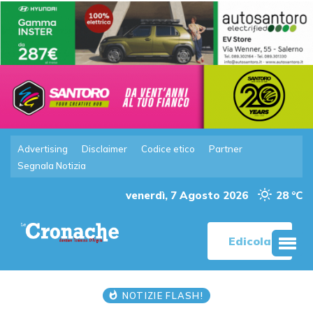
Advertising
Disclaimer
Codice etico
Partner
Segnala Notizia
venerdì, 7 Agosto 2026
28 °C
Edicola
NOTIZIE FLASH!