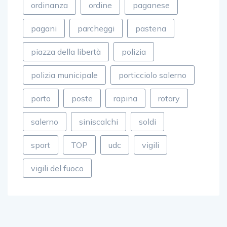
ordinanza
ordine
paganese
pagani
parcheggi
pastena
piazza della libertà
polizia
polizia municipale
porticciolo salerno
porto
poste
rapina
rotary
salerno
siniscalchi
soldi
sport
TOP
udc
vigili
vigili del fuoco