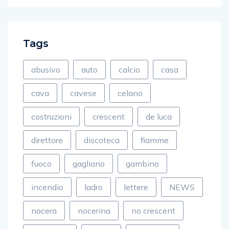
Tags
abusivo
auto
calcio
casa
cava
cavese
celano
costruzioni
crescent
de luca
direttore
discoteca
fiamme
fuoco
gagliano
gambino
incendio
ladro
lettere
NEWS
nocera
nocerina
no crescent