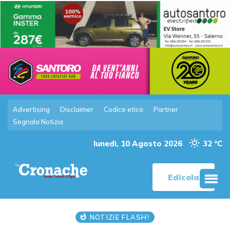
Advertising
Disclaimer
Codice etico
Partner
Segnala Notizia
lunedì, 10 Agosto 2026
32 °C
Edicola
NOTIZIE FLASH!