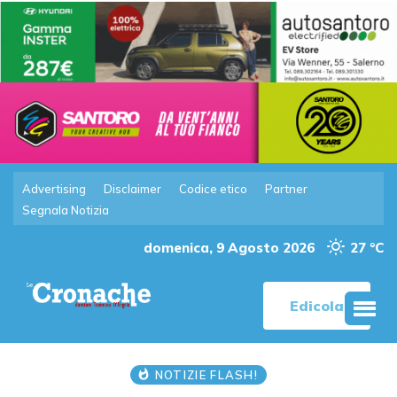
Advertising
Disclaimer
Codice etico
Partner
Segnala Notizia
domenica, 9 Agosto 2026
27 °C
Edicola
NOTIZIE FLASH!