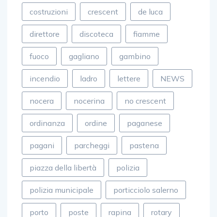
costruzioni
crescent
de luca
direttore
discoteca
fiamme
fuoco
gagliano
gambino
incendio
ladro
lettere
NEWS
nocera
nocerina
no crescent
ordinanza
ordine
paganese
pagani
parcheggi
pastena
piazza della libertà
polizia
polizia municipale
porticciolo salerno