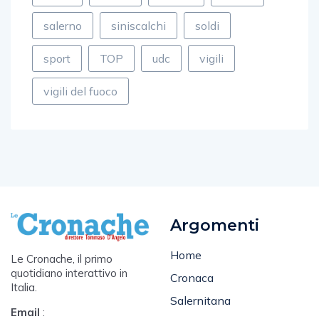
porto
poste
rapina
rotary
salerno
siniscalchi
soldi
sport
TOP
udc
vigili
vigili del fuoco
Argomenti
Home
Le Cronache, il primo
quotidiano interattivo in
Cronaca
Italia.
Salernitana