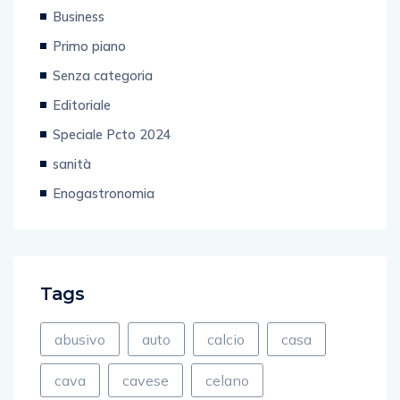
Provincia
Business
Primo piano
Senza categoria
Editoriale
Speciale Pcto 2024
sanità
Enogastronomia
Tags
abusivo
auto
calcio
casa
cava
cavese
celano