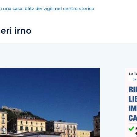
mercio di Salerno: la sfida è il digitale
eri irno