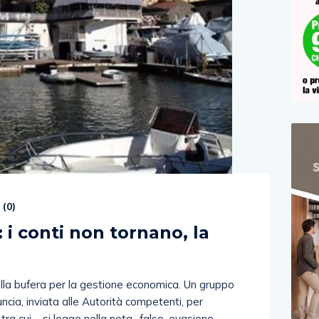
 (
0
)
: i conti non tornano, la
 nella bufera per la gestione economica. Un gruppo
uncia, inviata alle Autorità competenti, per
tra cui – si legge nella nota- falso, evasione