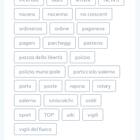
nocera
nocerina
no crescent
ordinanza
ordine
paganese
pagani
parcheggi
pastena
piazza della libertà
polizia
polizia municipale
porticciolo salerno
porto
poste
rapina
rotary
salerno
siniscalchi
soldi
sport
TOP
udc
vigili
vigili del fuoco