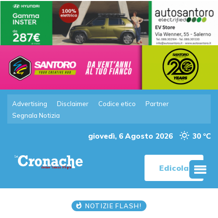
Advertising
Disclaimer
Codice etico
Partner
Segnala Notizia
giovedì, 6 Agosto 2026
30 °C
Edicola
NOTIZIE FLASH!