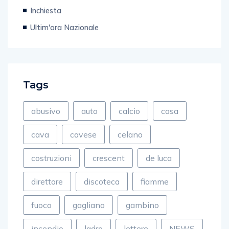
Inchiesta
Ultim'ora Nazionale
Tags
abusivo
auto
calcio
casa
cava
cavese
celano
costruzioni
crescent
de luca
direttore
discoteca
fiamme
fuoco
gagliano
gambino
incendio
ladro
lettere
NEWS