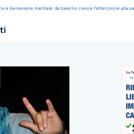
: nominati i nuovi commissari cittadini
ti