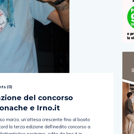
ts (
0
)
azione del concorso
onache e Irno.it
rso marzo, un’attesa crescente fino al boato
cord la terza edizione dell’inedito concorso a
lettantistico nostrano, edito da Irno.it in