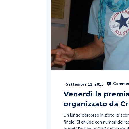
Commen
Settembre 11, 2013
Venerdì la premi
organizzato da Cr
Un lungo percorso iniziato lo sco
finale. Si chiude con numeri da re
premi “Pallone d’Oro” del calcio di