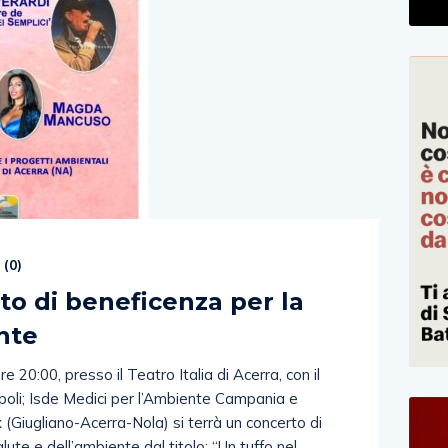
 (
0
)
to di beneficenza per la
nte
20:00, presso il Teatro Italia di Acerra, con il
apoli; Isde Medici per l’Ambiente Campania e
Giugliano-Acerra-Nola) si terrà un concerto di
lute e dell’ambiente dal titolo: “Un tuffo nel