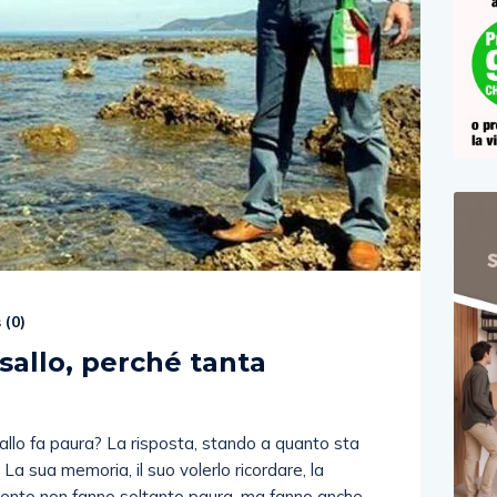
 (
0
)
sallo, perché tanta
llo fa paura? La risposta, stando a quanto sta
La sua memoria, il suo volerlo ricordare, la
mento non fanno soltanto paura, ma fanno anche