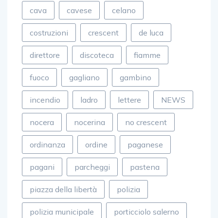
cava
cavese
celano
costruzioni
crescent
de luca
direttore
discoteca
fiamme
fuoco
gagliano
gambino
incendio
ladro
lettere
NEWS
nocera
nocerina
no crescent
ordinanza
ordine
paganese
pagani
parcheggi
pastena
piazza della libertà
polizia
polizia municipale
porticciolo salerno