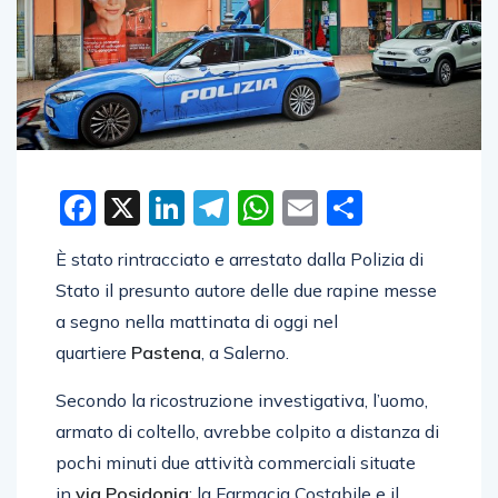
Facebook
X
LinkedIn
Telegram
WhatsApp
Email
Condivid
È stato rintracciato e arrestato dalla
Polizia di
Stato
il presunto autore delle due rapine messe
a segno nella mattinata di oggi nel
quartiere
Pastena
, a Salerno.
Secondo la ricostruzione investigativa, l’uomo,
armato di coltello, avrebbe colpito a distanza di
pochi minuti due attività commerciali situate
in
via Posidonia
: la Farmacia Costabile e il