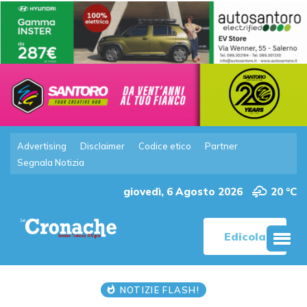
Advertising
Disclaimer
Codice etico
Partner
Segnala Notizia
giovedì, 6 Agosto 2026
20 °C
Edicola
NOTIZIE FLASH!