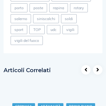
porto
poste
rapina
rotary
salerno
siniscalchi
soldi
sport
TOP
udc
vigili
vigili del fuoco
Articoli Correlati