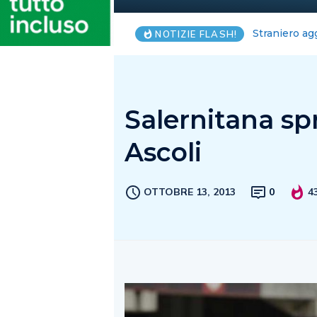
Salernitana,
NOTIZIE FLASH!
Salernitana sp
Ascoli
OTTOBRE 13, 2013
0
4