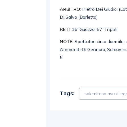
ARBITRO
: Pietro Dei Giudici (La
Di Salvo (Barletta)
RETI
: 16′ Guazzo, 67’ Tripoli
NOTE
:
Spettatori circa duemila, 
Ammoniti Di Gennaro, Schiavino, 
5’
Tags:
salernitana ascoli le