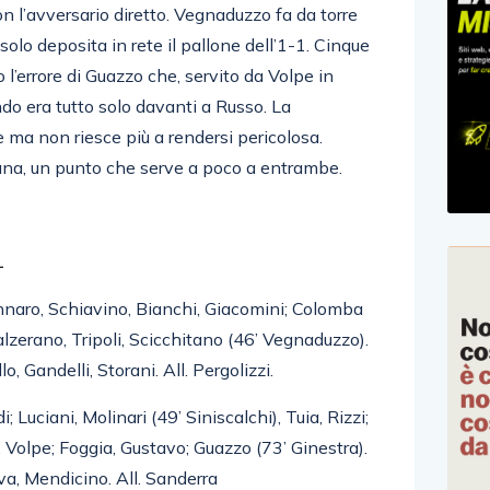
n l’avversario diretto. Vegnaduzzo fa da torre
 solo deposita in rete il pallone dell’1-1. Cinque
l’errore di Guazzo che, servito da Volpe in
ndo era tutto solo davanti a Russo. La
ne ma non riesce più a rendersi pericolosa.
tana, un punto che serve a poco a entrambe.
1
nnaro, Schiavino, Bianchi, Giacomini; Colomba
alzerano, Tripoli, Scicchitano (46’ Vegnaduzzo).
lo, Gandelli, Storani. All. Pergolizzi.
; Luciani, Molinari (49’ Siniscalchi), Tuia, Rizzi;
 Volpe; Foggia, Gustavo; Guazzo (73’ Ginestra).
iva, Mendicino. All. Sanderra