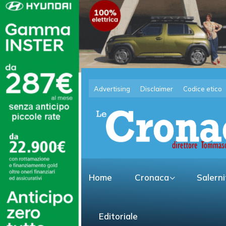
Advertising
Disclaimer
Codice etico
Home
Cronaca
Salern
Editoriale