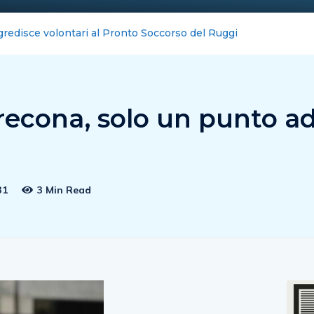
 battuto 2-1 il Sambiase
recona, solo un punto a
31
3 Min Read