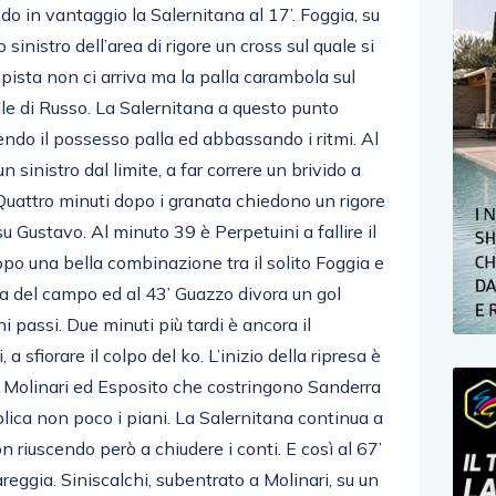
ndo in vantaggio la Salernitana al 17’. Foggia, su
 sinistro dell’area di rigore un cross sul quale si
pista non ci arriva ma la palla carambola sul
lle di Russo. La Salernitana a questo punto
nendo il possesso palla ed abbassando i ritmi. Al
sinistro dal limite, a far correre un brivido a
 Quattro minuti dopo i granata chiedono un rigore
u Gustavo. Al minuto 39 è Perpetuini a fallire il
o una bella combinazione tra il solito Foggia e
a del campo ed al 43’ Guazzo divora un gol
 passi. Due minuti più tardi è ancora il
 a sfiorare il colpo del ko. L’inizio della ripresa è
 a Molinari ed Esposito che costringono Sanderra
ica non poco i piani. La Salernitana continua a
n riuscendo però a chiudere i conti. E così al 67’
areggia. Siniscalchi, subentrato a Molinari, su un