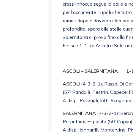
cross innocuo segue la palla e no
per l’accorrente Tripoli che tutto
minuti dopo è davvero clamoroso 
profondità, spara alle stelle qua
Salernitana ci prova fino alla fi
Finisce 1-1 tra Ascoli e Salerni
ASCOLI – SALERNITANA 1-
ASCOLI
(4-3-2-1): Russo; Di Ge
(57’ Randall), Pestrin, Capece; F
A disp.: Pazzagli, Iotti, Scognamil
SALERNITANA
(4-3-2-1): Berardi
Perpetuini, Esposito (50’ Capua),
A disp.: Iannarilli, Montervino, P