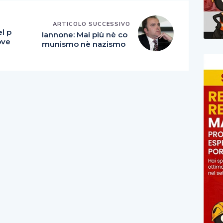
E
ARTICOLO SUCCESSIVO
el p
Iannone: Mai più nè co
gove
munismo nè nazismo