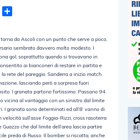
n
gram
hatsApp
Email
Condividi
orna da Ascoli con un punto che serve a poco,
rsario sembrato davvero molto modesto. I
zona gol, soprattutto quando si trovavano in
nsentito ai bianconeri di restare in partita e
e la rete del pareggio. Sanderra a inizio match
mazione, lasciando però a sorpresa fuori
ito. I granata partono fortissimo. Passano 94
o vicina al vantaggio con un sinistro dal limite
i. I granata sono determinati ed all’8’ vanno di
n velocità sull’asse Foggia-Rizzi, cross rasoterra
e Guazzo che dal limite dell’area lascia partire
cile preda di Russo. Il bomber si riscatta, anche