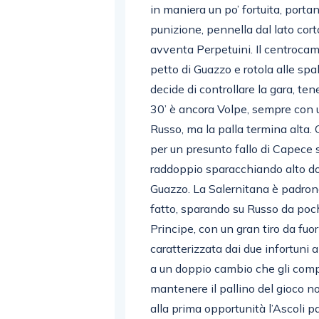
in maniera un po’ fortuita, porta
punizione, pennella dal lato corto
avventa Perpetuini. Il centrocam
petto di Guazzo e rotola alle spa
decide di controllare la gara, te
30’ è ancora Volpe, sempre con un 
Russo, ma la palla termina alta.
per un presunto fallo di Capece s
raddoppio sparacchiando alto dop
Guazzo. La Salernitana è padron
fatto, sparando su Russo da pochi
Principe, con un gran tiro da fuori,
caratterizzata dai due infortuni
a un doppio cambio che gli compl
mantenere il pallino del gioco no
alla prima opportunità l’Ascoli p