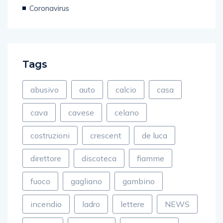
Coronavirus
Tags
abusivo
auto
calcio
casa
cava
cavese
celano
costruzioni
crescent
de luca
direttore
discoteca
fiamme
fuoco
gagliano
gambino
incendio
ladro
lettere
NEWS