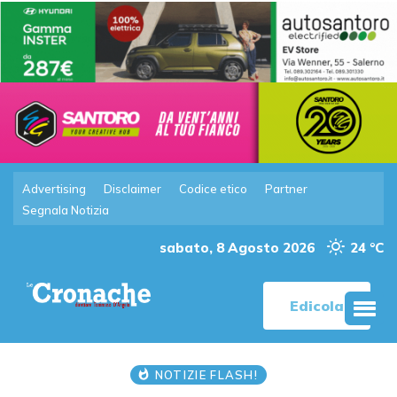
Advertising
Disclaimer
Codice etico
Partner
Segnala Notizia
sabato, 8 Agosto 2026
24 °C
Edicola
NOTIZIE FLASH!