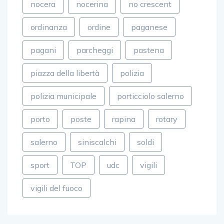
nocera
nocerina
no crescent
ordinanza
ordine
paganese
pagani
parcheggi
pastena
piazza della libertà
polizia
polizia municipale
porticciolo salerno
porto
poste
rapina
rotary
salerno
siniscalchi
soldi
sport
TOP
udc
vigili
vigili del fuoco