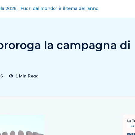
lano: Piero De Luca (Pd), da Bignami menzogna clamorosa,
 proroga la campagna di
16
1 Min Read