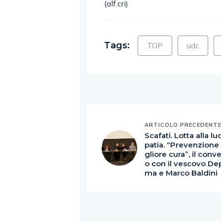
(alf.cri)
Tags:
TOP
udc
ARTICOLO PRECEDENT
Scafati. Lotta alla l
patia. “Prevenzione
gliore cura”, il con
o con il vescovo De
ma e Marco Baldini