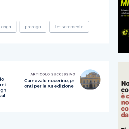
angri
proroga
tesseramento
E
ARTICOLO SUCCESSIVO
udo
Carnevale nocerino, pr
 mi
onti per la XII edizione
vegn
pal