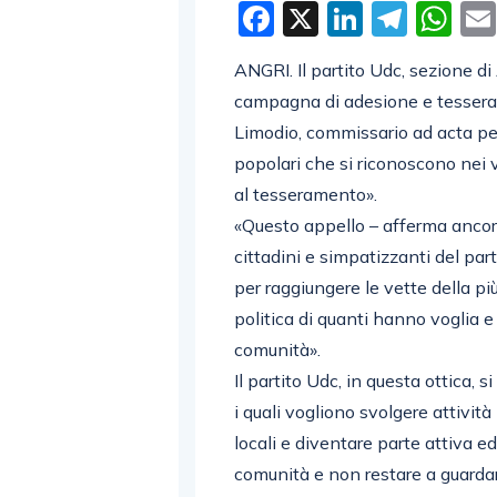
Facebook
X
LinkedI
Tele
W
ANGRI. Il partito Udc, sezione di
campagna di adesione e tesseram
Limodio, commissario ad acta per
popolari che si riconoscono nei v
al tesseramento».
«Questo appello – afferma ancora i
cittadini e simpatizzanti del part
per raggiungere le vette della pi
politica di quanti hanno voglia e
comunità».
Il partito Udc, in questa ottica, 
i quali vogliono svolgere attività
locali e diventare parte attiva e
comunità e non restare a guarda