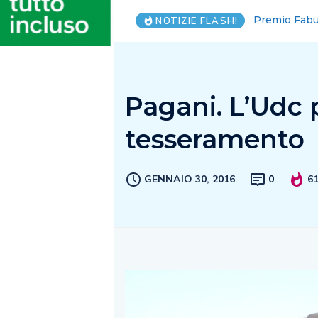
Portici-Erco
NOTIZIE FLASH!
Pagani. L’Udc
tesseramento
GENNAIO 30, 2016
0
6