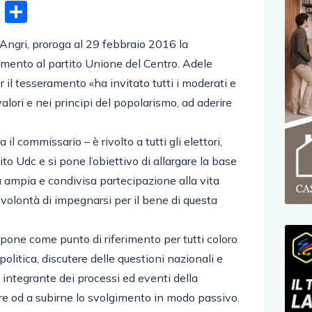
n
gram
hatsApp
Email
Condividi
 Angri, proroga al 29 febbraio 2016 la
ento al partito Unione del Centro. Adele
 il tesseramento «ha invitato tutti i moderati e
alori e nei principi del popolarismo, ad aderire
l commissario – è rivolto a tutti gli elettori,
ito Udc e si pone l’obiettivo di allargare la base
ù ampia e condivisa partecipazione alla vita
 volontà di impegnarsi per il bene di questa
si pone come punto di riferimento per tutti coloro
 politica, discutere delle questioni nazionali e
d integrante dei processi ed eventi della
re od a subirne lo svolgimento in modo passivo.