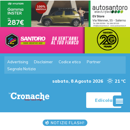
Advertising
Disclaimer
Codice etico
Partner
Segnala Notizia
sabato, 8 Agosto 2026
21 °C
Edicola
NOTIZIE FLASH!