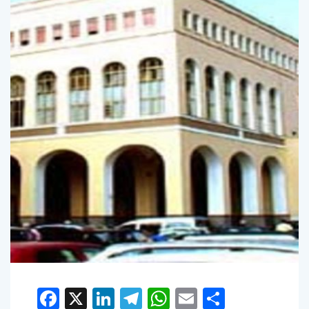
Facebook
X
LinkedIn
Telegram
WhatsApp
Email
Condivid