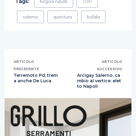
Tags:
furgoni rubati
TOP
salerno
questura
bufala
ARTICOLO
ARTICOLO
PRECEDENTE
SUCCESSIVO
Terremoto Pd, trem
Arcigay Salerno, ca
a anche De Luca
mbio al vertice: elet
to Napoli