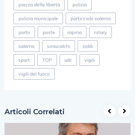
piazza della libertà
polizia
polizia municipale
porticciolo salerno
porto
poste
rapina
rotary
salerno
siniscalchi
soldi
sport
TOP
udc
vigili
vigili del fuoco
Articoli Correlati