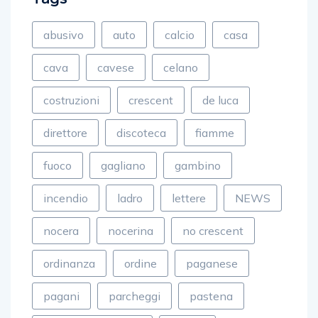
abusivo
auto
calcio
casa
cava
cavese
celano
costruzioni
crescent
de luca
direttore
discoteca
fiamme
fuoco
gagliano
gambino
incendio
ladro
lettere
NEWS
nocera
nocerina
no crescent
ordinanza
ordine
paganese
pagani
parcheggi
pastena