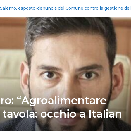
dini durante il rientro di tifosi della Juve Stabia
ro: “Agroalimentare
tavola: occhio a Italian