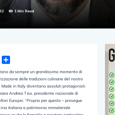
32
1 Min Read
n
gram
hatsApp
Email
Condividi
entano da sempre un grandissimo momento di
izzazione delle tradizioni culinarie del nostro
il Made in Italy diventano assoluti protagonisti
ichiara Andrea Tiso, presidente nazionale di
tori Europei. “Proprio per questo – prosegue
cina italiana a patrimonio immateriale
ione invita le famiglie a prestare particolare