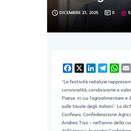
DICEMBRE 23, 2025
0
5
Facebook
X
LinkedI
Tele
W
“Le festività natalizie rappres
convivialità, condivisione e valor
Paese, in cui l’agroalimentare e 
sulle tavole degli italiani”. Lo d
Confeuro, Confederazione Agricol
Andrea Tiso – nell’anno della cu
dell’Unesco, la nostra Confederaz