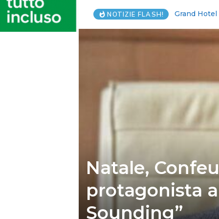
Pagani, disor
NOTIZIE FLASH!
Natale, Confeu
protagonista a 
Sounding”