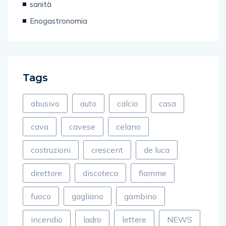
sanità
Enogastronomia
Tags
abusivo
auto
calcio
casa
cava
cavese
celano
costruzioni
crescent
de luca
direttore
discoteca
fiamme
fuoco
gagliano
gambino
incendio
ladro
lettere
NEWS