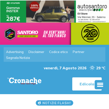
Advertising
Disclaimer
Codice etico
Partner
Segnala Notizia
venerdì, 7 Agosto 2026
29 °C
Edicola
NOTIZIE FLASH!