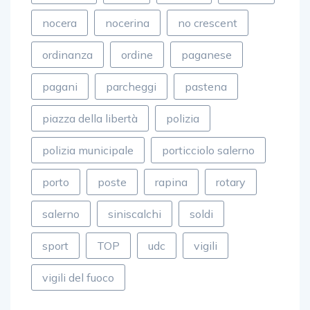
nocera
nocerina
no crescent
ordinanza
ordine
paganese
pagani
parcheggi
pastena
piazza della libertà
polizia
polizia municipale
porticciolo salerno
porto
poste
rapina
rotary
salerno
siniscalchi
soldi
sport
TOP
udc
vigili
vigili del fuoco