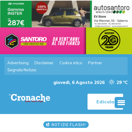
Advertising
Disclaimer
Codice etico
Partner
Segnala Notizia
giovedì, 6 Agosto 2026
29 °C
Edicola
NOTIZIE FLASH!