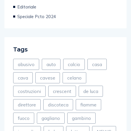
Editoriale
Speciale Pcto 2024
Tags
abusivo
auto
calcio
casa
cava
cavese
celano
costruzioni
crescent
de luca
direttore
discoteca
fiamme
fuoco
gagliano
gambino