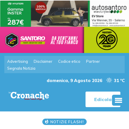
Advertising
Disclaimer
Codice etico
Partner
Segnala Notizia
domenica, 9 Agosto 2026
31 °C
Edicola
NOTIZIE FLASH!