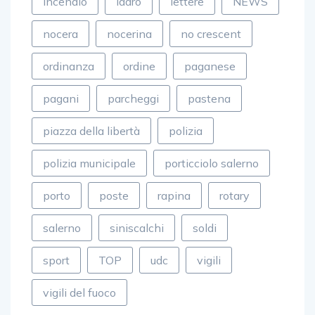
incendio
ladro
lettere
NEWS
nocera
nocerina
no crescent
ordinanza
ordine
paganese
pagani
parcheggi
pastena
piazza della libertà
polizia
polizia municipale
porticciolo salerno
porto
poste
rapina
rotary
salerno
siniscalchi
soldi
sport
TOP
udc
vigili
vigili del fuoco