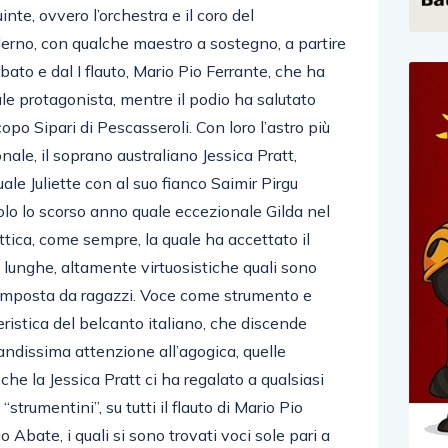
inte, ovvero l’orchestra e il coro del
lerno, con qualche maestro a sostegno, a partire
ato e dal I flauto, Mario Pio Ferrante, che ha
ale protagonista, mentre il podio ha salutato
opo Sipari di Pescasseroli. Con loro l’astro più
ale, il soprano australiano Jessica Pratt,
le Juliette con al suo fianco Saimir Pirgu
olo lo scorso anno quale eccezionale Gilda nel
ttica, come sempre, la quale ha accettato il
 lunghe, altamente virtuosistiche quali sono
a composta da ragazzi. Voce come strumento e
ristica del belcanto italiano, che discende
andissima attenzione all’agogica, quelle
che la Jessica Pratt ci ha regalato a qualsiasi
“strumentini”, su tutti il flauto di Mario Pio
o Abate, i quali si sono trovati voci sole pari a