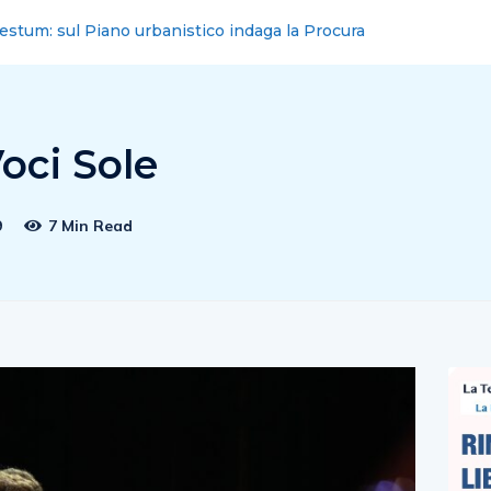
a Guacci: Lascio il consiglio con serebità
Voci Sole
9
7 Min Read