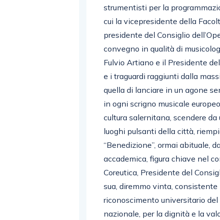
strumentisti per la programmazio
cui la vicepresidente della Facol
presidente del Consiglio dell’Op
convegno in qualità di musicologa
Fulvio Artiano e il Presidente del
e i traguardi raggiunti dalla mass
quella di lanciare in un agone se
in ogni scrigno musicale europeo e
cultura salernitana, scendere da u
luoghi pulsanti della città, riemp
“Benedizione”, ormai abituale, da
accademica, figura chiave nel c
Coreutica, Presidente del Consigl
sua, diremmo vinta, consistente 
riconoscimento universitario del 
nazionale, per la dignità e la val