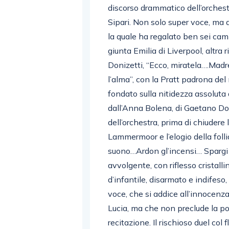
discorso drammatico dell’orches
Sipari. Non solo super voce, ma a
la quale ha regalato ben sei ca
giunta Emilia di Liverpool, altra r
Donizetti, “Ecco, miratela….Mad
l’alma”, con la Pratt padrona del 
fondato sulla nitidezza assoluta 
dall’Anna Bolena, di Gaetano Do
dell’orchestra, prima di chiudere 
Lammermoor e l’elogio della folli
suono…Ardon gl’incensi… Spargi 
avvolgente, con riflesso cristall
d’infantile, disarmato e indifeso
voce, che si addice all’innocenza 
Lucia, ma che non preclude la poss
recitazione. Il rischioso duel col 