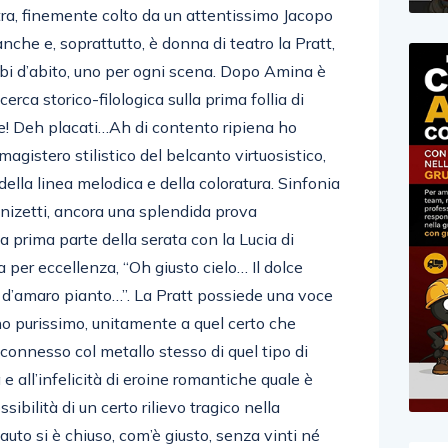
tra, finemente colto da un attentissimo Jacopo
nche e, soprattutto, è donna di teatro la Pratt,
mbi d’abito, uno per ogni scena. Dopo Amina è
icerca storico-filologica sulla prima follia di
re! Deh placati…Ah di contento ripiena ho
magistero stilistico del belcanto virtuosistico,
della linea melodica e della coloratura. Sinfonia
nizetti, ancora una splendida prova
la prima parte della serata con la Lucia di
a per eccellenza, “Oh giusto cielo… Il dolce
d’amaro pianto…”. La Pratt possiede una voce
ino purissimo, unitamente a quel certo che
, connesso col metallo stesso di quel tipo di
e all’infelicità di eroine romantiche quale è
ibilità di un certo rilievo tragico nella
flauto si è chiuso, com’è giusto, senza vinti né