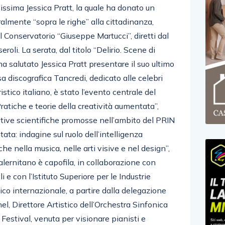
issima Jessica Pratt, la quale ha donato un
lmente “sopra le righe” alla cittadinanza,
el Conservatorio “Giuseppe Martucci”, diretti dal
oli. La serata, dal titolo “Delirio. Scene di
ha salutato Jessica Pratt presentare il suo ultimo
sa discografica Tancredi, dedicato alle celebri
istico italiano, è stato l’evento centrale del
tiche e teorie della creatività aumentata”,
tive scientifiche promosse nell’ambito del PRIN
ata: indagine sul ruolo dell’intelligenza
iche nella musica, nelle arti visive e nel design”,
salernitano è capofila, in collaborazione con
i e con l’Istituto Superiore per le Industrie
ico internazionale, a partire dalla delegazione
l, Direttore Artistico dell’Orchestra Sinfonica
Festival, venuta per visionare pianisti e