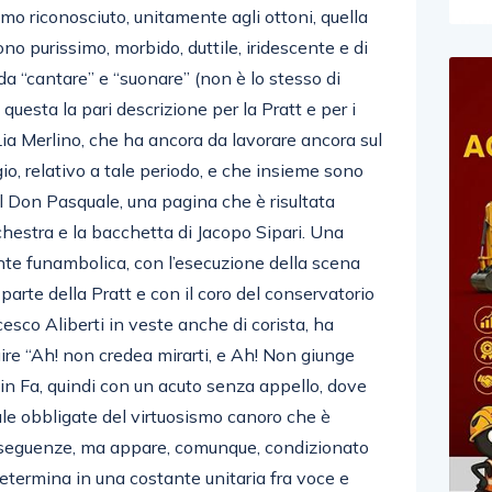
amo riconosciuto, unitamente agli ottoni, quella
uono purissimo, morbido, duttile, iridescente e di
da “cantare” e “suonare” (non è lo stesso di
’ questa la pari descrizione per la Pratt e per i
 Lia Merlino, che ha ancora da lavorare ancora sul
gio, relativo a tale periodo, e che insieme sono
el Don Pasquale, una pagina che è risultata
chestra e la bacchetta di Jacopo Sipari. Una
nte funambolica, con l’esecuzione della scena
arte della Pratt e con il coro del conservatorio
cesco Aliberti in veste anche di corista, ha
uire “Ah! non credea mirarti, e Ah! Non giunge
in Fa, quindi con un acuto senza appello, dove
rmule obbligate del virtuosismo canoro che è
onseguenze, ma appare, comunque, condizionato
 determina in una costante unitaria fra voce e