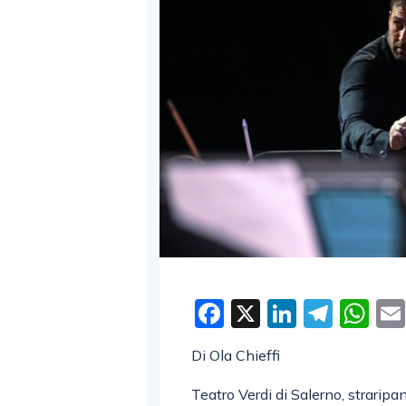
Facebook
X
LinkedI
Tele
W
Di Ola Chieffi
Teatro Verdi di Salerno, straripan