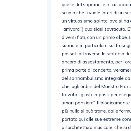
quelle del soprano, e in cui abbi
scuola che li vuole latori di un s
un virtuosismo spinto, ove si ha 
“arrivarci”) qualsiasi sovracuto. E
diversi fiati, con un primo oboe,
suono e in particolare sul fraseg
passati attraverso la sinfonia d
ancora di assestamento, per l’or
prima parte di concerto, verame
del sonnambulismo integrale da p
che, agli ordini del Maestro Fran
trovato i giusti impasti per eseg
uman pensiero”, filologicamente 
più nulla si può trarre, dalle fo
portato qui alle sue estreme c
all’architettura musicale, che si