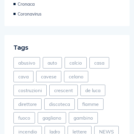
Cronaca
Coronavirus
Tags
abusivo
auto
calcio
casa
cava
cavese
celano
costruzioni
crescent
de luca
direttore
discoteca
fiamme
fuoco
gagliano
gambino
incendio
ladro
lettere
NEWS