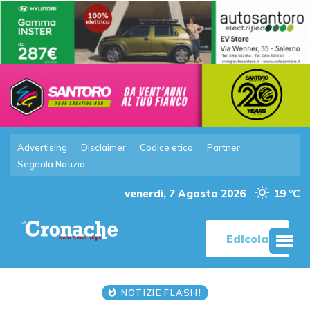
Advertising
Disclaimer
Codice etico
Partner
Segnala Notizia
venerdì, 7 Agosto 2026
19 °C
Edicola
NOTIZIE FLASH!