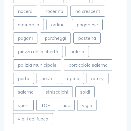
nocera
nocerina
no crescent
ordinanza
ordine
paganese
pagani
parcheggi
pastena
piazza della libertà
polizia
polizia municipale
porticciolo salerno
porto
poste
rapina
rotary
salerno
siniscalchi
soldi
sport
TOP
udc
vigili
vigili del fuoco