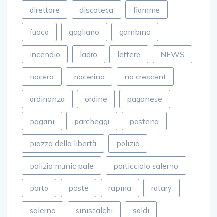
direttore
discoteca
fiamme
fuoco
gagliano
gambino
incendio
ladro
lettere
NEWS
nocera
nocerina
no crescent
ordinanza
ordine
paganese
pagani
parcheggi
pastena
piazza della libertà
polizia
polizia municipale
porticciolo salerno
porto
poste
rapina
rotary
salerno
siniscalchi
soldi