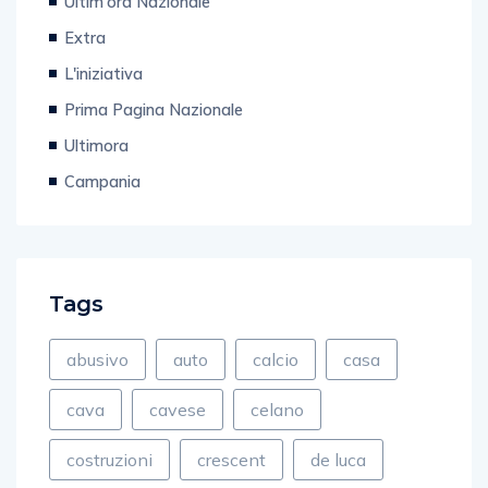
Ultim'ora Nazionale
Extra
L'iniziativa
Prima Pagina Nazionale
Ultimora
Campania
Tags
abusivo
auto
calcio
casa
cava
cavese
celano
costruzioni
crescent
de luca