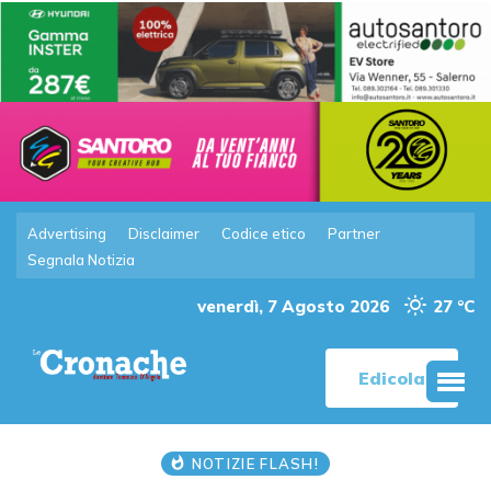
Advertising
Disclaimer
Codice etico
Partner
Segnala Notizia
venerdì, 7 Agosto 2026
27 °C
Edicola
NOTIZIE FLASH!