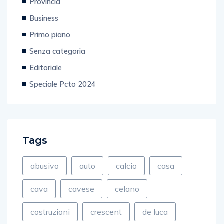
Provincia
Business
Primo piano
Senza categoria
Editoriale
Speciale Pcto 2024
Tags
abusivo
auto
calcio
casa
cava
cavese
celano
costruzioni
crescent
de luca