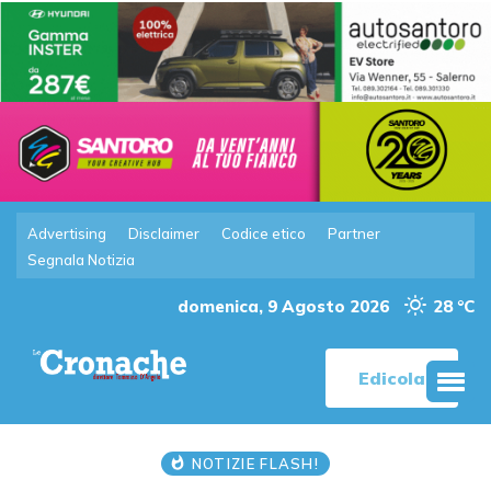
Advertising
Disclaimer
Codice etico
Partner
Segnala Notizia
domenica, 9 Agosto 2026
28 °C
Edicola
NOTIZIE FLASH!