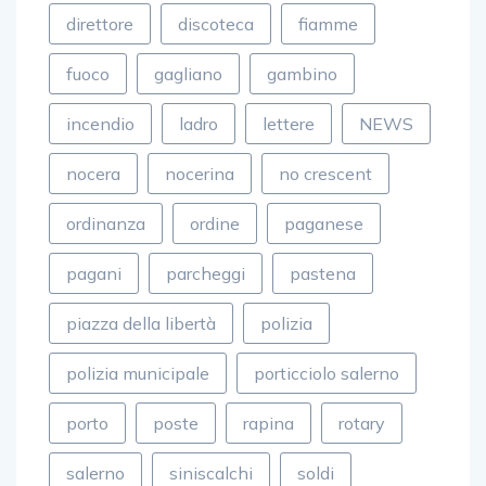
direttore
discoteca
fiamme
fuoco
gagliano
gambino
incendio
ladro
lettere
NEWS
nocera
nocerina
no crescent
ordinanza
ordine
paganese
pagani
parcheggi
pastena
piazza della libertà
polizia
polizia municipale
porticciolo salerno
porto
poste
rapina
rotary
salerno
siniscalchi
soldi