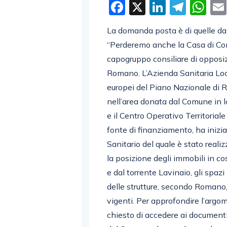
Facebook
X
LinkedI
Tele
W
La domanda posta è di quelle da 
“Perderemo anche la Casa di Comu
capogruppo consiliare di opposiz
Romano. L’Azienda Sanitaria Loc
europei del Piano Nazionale di R
nell’area donata dal Comune in l
e il Centro Operativo Territoriale
fonte di finanziamento, ha inizia
Sanitario del quale è stato reali
la posizione degli immobili in co
e dal torrente Lavinaio, gli spazi
delle strutture, secondo Roman
vigenti. Per approfondire l’argom
chiesto di accedere ai documenti u