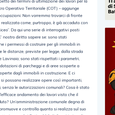
ispetto dei termini di ultimazione dei lavori per la
ro Operativo Territoriale (COT) – aggiunge
cupazioni. Non vorremmo trovarci di fronte
 realizzata come, purtroppo, è già accaduto con
ceo”. Da qui una serie di interrogativi posti
 nostro diritto sapere se: sono stati
e i permessi di costruire per gli immobili in
e le distanze, previste per legge, dalla strada
e Lavinaio; sono stati rispettati i parametri,
e dotazioni di parcheggi e di aree scoperte a
coperte dagli immobili in costruzione. E ci
si possano realizzare opere così importanti,
, senza le autorizzazioni comunali? Cosa è stato
l’efficace andamento dei lavori visto che il
aduto? Un’amministrazione comunale degna di
romuove e controlla quanto si realizza sul suo