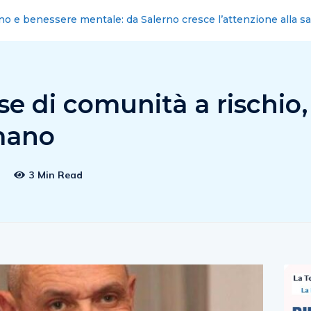
: nominati i nuovi commissari cittadini
se di comunità a rischio,
mano
2
3 Min Read