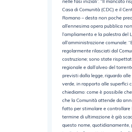
nelle fasi iniziali”. “Il mancato r
Casa di Comunità (CDC) e il Cent
Romano – desta non poche preoc
all’ennesima opera pubblica non
l’ampliamento e la palestra del Li
all’amministrazione comunale: “E’
regolarmente rilasciati dal Comun
costruzione; sono state rispettat
regionale e dall’alveo del torrent
previsti dalla legge, riguardo all
verde, in rapporto alle superfici 
chiediamo: come è possibile che 
che la Comunità attende da anni
fatto per stimolare e controllare 
termine di ultimazione è già sc
questo nome, quotidianamente, p