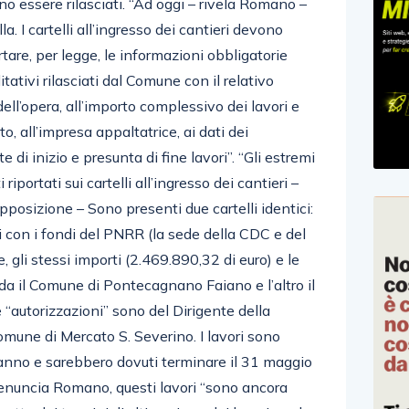
o essere rilasciati. “Ad oggi – rivela Romano –
. I cartelli all’ingresso dei cantieri devono
rtare, per legge, le informazioni obbligatorie
litativi rilasciati dal Comune con il relativo
dell’opera, all’importo complessivo dei lavori e
to, all’impresa appaltatrice, ai dati dei
te di inizio e presunta di fine lavori”. “Gli estremi
i riportati sui cartelli all’ingresso dei cantieri –
posizione – Sono presenti due cartelli identici:
i con i fondi del PNRR (la sede della CDC e del
gli stessi importi (2.469.890,32 di euro) e le
rda il Comune di Pontecagnano Faiano e l’altro il
 “autorizzazioni” sono del Dirigente della
omune di Mercato S. Severino. I lavori sono
o anno e sarebbero dovuti terminare il 31 maggio
enuncia Romano, questi lavori “sono ancora