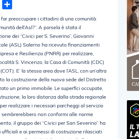
n
gram
hatsApp
Email
Condividi
far preoccupare i cittadini di una comunità:
nità dell’Asl?”. A porsela è stata il
ione dei “Civici per S. Severino”, Giovanni
ale (ASL) Salerno ha ricevuto finanziamenti
ipresa e Resilienza (PNRR) per realizzare,
ocalità S. Vincenzo, la Casa di Comunità (CDC)
 (COT). E’ la stessa area dove l’ASL, con un’altra
to la costruzione della nuova sede del Distretto
zzato un primo immobile. Le superfici occupate,
struzione, la loro distanza dalla strada regionale
 per realizzare i necessari parcheggi al servizio
o, sembrerebbero non conformi alle norme
ento, il gruppo dei “Civici per San Severino” ha
fficiali e ai permessi di costruzione rilasciati