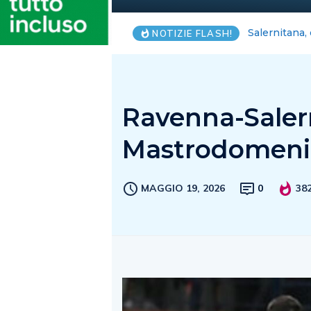
Blackout Int
NOTIZIE FLASH!
Ravenna-Salern
Mastrodomenic
MAGGIO 19, 2026
0
38