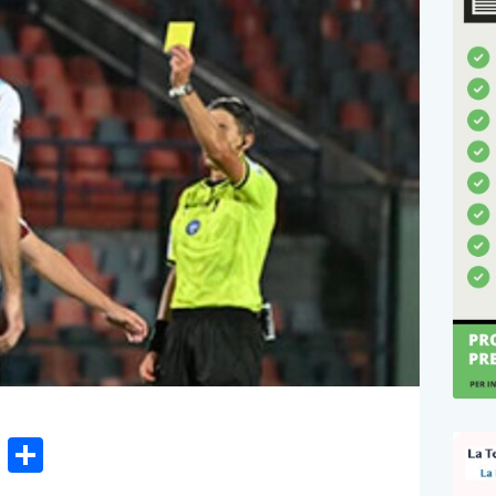
n
gram
hatsApp
Email
Condividi