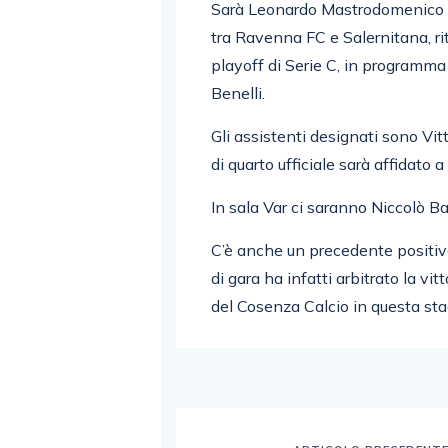
Sarà
Leonardo Mastrodomenico
tra
Ravenna FC
e
Salernitana
, 
playoff di
Serie C
, in programma
Benelli
.
Gli assistenti designati sono
Vit
di quarto ufficiale sarà affidato 
In sala Var ci saranno
Niccolò Ba
C’è anche un precedente positivo
di gara ha infatti arbitrato la vi
del
Cosenza Calcio
in questa sta