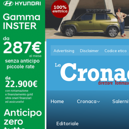
Advertising
Disclaimer
Codice etico
Home
Cronaca
Salern
Editoriale