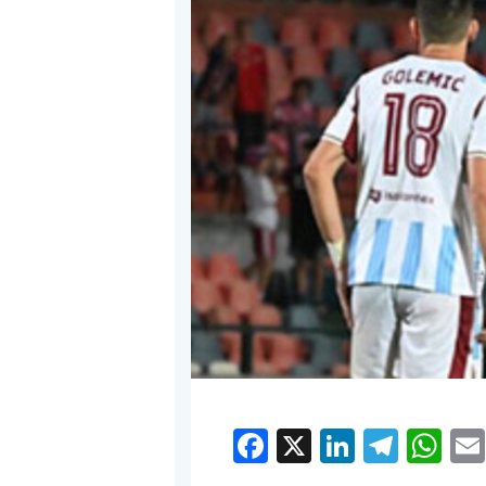
Facebook
X
LinkedI
Tele
W