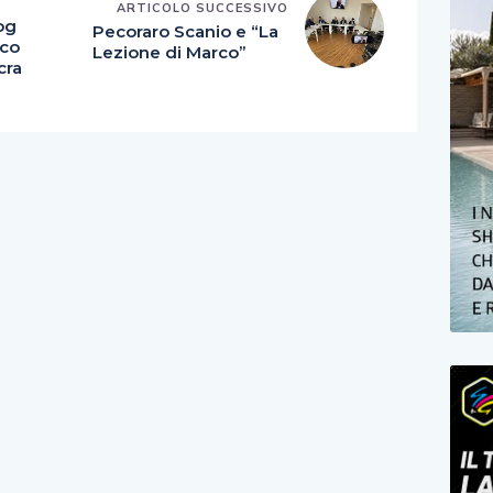
E
ARTICOLO SUCCESSIVO
rog
Pecoraro Scanio e “La
sco
Lezione di Marco”
cra