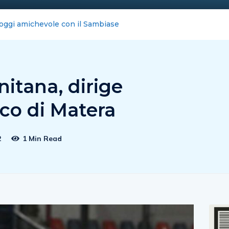
ernet blocca la Costiera : FeNAILP, chiederemo i danni
itana, dirige
o di Matera
2
1 Min Read