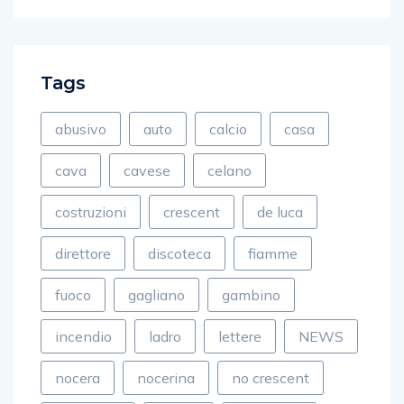
Tags
abusivo
auto
calcio
casa
cava
cavese
celano
costruzioni
crescent
de luca
direttore
discoteca
fiamme
fuoco
gagliano
gambino
incendio
ladro
lettere
NEWS
nocera
nocerina
no crescent