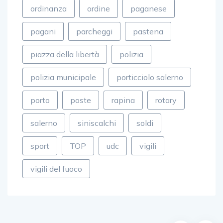
ordinanza
ordine
paganese
pagani
parcheggi
pastena
piazza della libertà
polizia
polizia municipale
porticciolo salerno
porto
poste
rapina
rotary
salerno
siniscalchi
soldi
sport
TOP
udc
vigili
vigili del fuoco