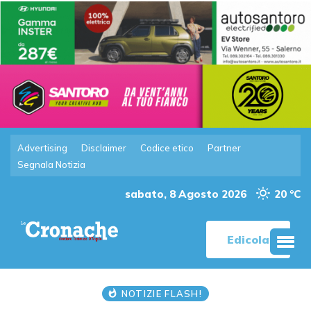
Advertising
Disclaimer
Codice etico
Partner
Segnala Notizia
sabato, 8 Agosto 2026
20 °C
Edicola
NOTIZIE FLASH!