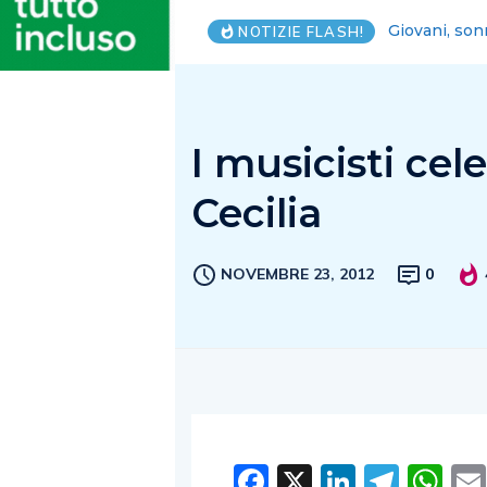
Lega Salerno
NOTIZIE FLASH!
I musicisti ce
Cecilia
NOVEMBRE 23, 2012
0
Facebook
X
LinkedI
Tele
W