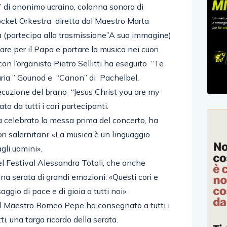
” di anonimo ucraino, colonna sonora di
ocket Orkestra diretta dal Maestro Marta
a (partecipa alla trasmissione”A sua immagine)
are per il Papa e portare la musica nei cuori
on l’organista Pietro Sellitti ha eseguito “Te
aria ” Gounod e “Canon” di Pachelbel.
secuzione del brano “Jesus Christ you are my
o da tutti i cori partecipanti.
a celebrato la messa prima del concerto, ha
ori salernitani: «La musica è un linguaggio
gli uomini».
del Festival Alessandra Totoli, che anche
una serata di grandi emozioni: «Questi cori e
ggio di pace e di gioia a tutti noi».
al, il Maestro Romeo Pepe ha consegnato a tutti i
i, una targa ricordo della serata.