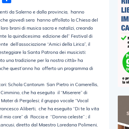
ienti da Salerno e dalla provincia, hanno
che giovedì sera hanno affollato la Chiesa del
 loro brani di musica sacra e natalizi, creando
nte la quindicesima edizione del” Festival di
nte dell’associazione “Amici della Lirica”, il
esteggiare la Santa Patrona dei musicisti:
to una tradizione per la nostra città» ha
anche quest’anno ha offerto un programma di
i cori: Schola Cantorum San Pietro in Camerellis,
 Cimmino, che ha eseguito il “Miserere” di
Mater di Pergolesi; il gruppo vocale “Vocal
rancesco Aliberti, che ha eseguito “Di te la vita
il mio core” di Roccia e “Donna celeste” ; il
Lancusi, diretto dal Maestro Loredana Polimeni,