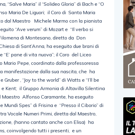
na, “Salve Maria” il “Solideo Gloria” di Bach e “O
nso Maria De Liguori; il Coro di Santa Maria
etto dal Maestro Michele Marmo con la pianista
guito “Ave verum” di Mozart e “Il verbo si
ta Filomena di Montesano, diretto da Don
 Chiesa di Sant’Anna, ha eseguito due brani di
 e “E’ pane di vita nuova”; il Coro del Liceo
o Mario Pepe, coordinato dalla professoressa
la manifestazione dalla sua nascita, che ha
e Gruber , “Joy to the world” di Watts e “I’ll be
 Kent; il Gruppo Armonia di Altavilla Silentina
dal Maestro Alfonso Caramante, ha eseguito
 Mundi Spes” di Frisina e “Presso il Ciborio” di
tra Vocale Numeri Primi, diretta dal Maestro,
azione, (hanno cantato anche con Elisa) ha
ms, coinvolgendo tutti i presenti, e un