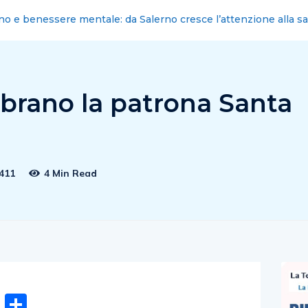
: nominati i nuovi commissari cittadini
lebrano la patrona Santa
411
4 Min Read
n
gram
hatsApp
Email
Condividi