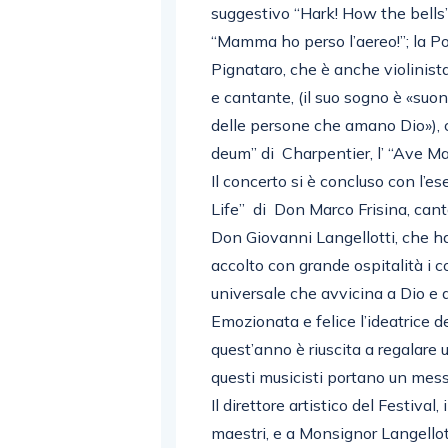
suggestivo “Hark! How the bells
“Mamma ho perso l’aereo!”; la P
Pignataro, che è anche violinist
e cantante, (il suo sogno è «suon
delle persone che amano Dio»), c
deum” di Charpentier, l’ “Ave M
Il concerto si è concluso con l’e
Life” di Don Marco Frisina, cantat
Don Giovanni Langellotti, che h
accolto con grande ospitalità i c
universale che avvicina a Dio e a
Emozionata e felice l’ideatrice 
quest’anno è riuscita a regalare 
questi musicisti portano un messa
Il direttore artistico del Festiv
maestri, e a Monsignor Langellott