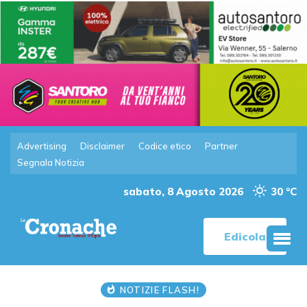
Advertising
Disclaimer
Codice etico
Partner
Segnala Notizia
sabato, 8 Agosto 2026
30 °C
Edicola
NOTIZIE FLASH!