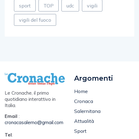
sport
TOP
udc
vigili
vigili del fuoco
Argomenti
Home
Le Cronache, il primo
quotidiano interattivo in
Cronaca
Italia.
Salernitana
Email
:
Attualità
cronacasalerno@gmail.com
Sport
Tel
: