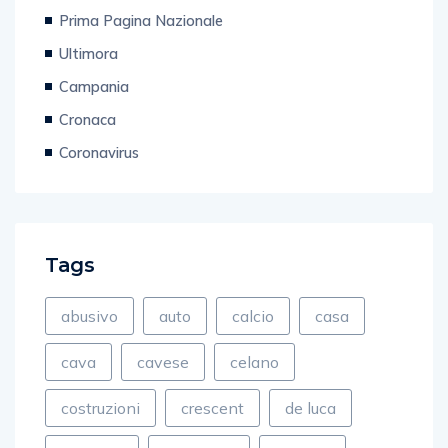
Prima Pagina Nazionale
Ultimora
Campania
Cronaca
Coronavirus
Tags
abusivo
auto
calcio
casa
cava
cavese
celano
costruzioni
crescent
de luca