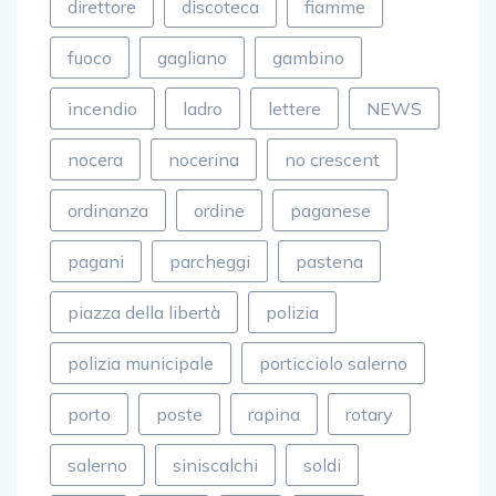
direttore
discoteca
fiamme
fuoco
gagliano
gambino
incendio
ladro
lettere
NEWS
nocera
nocerina
no crescent
ordinanza
ordine
paganese
pagani
parcheggi
pastena
piazza della libertà
polizia
polizia municipale
porticciolo salerno
porto
poste
rapina
rotary
salerno
siniscalchi
soldi