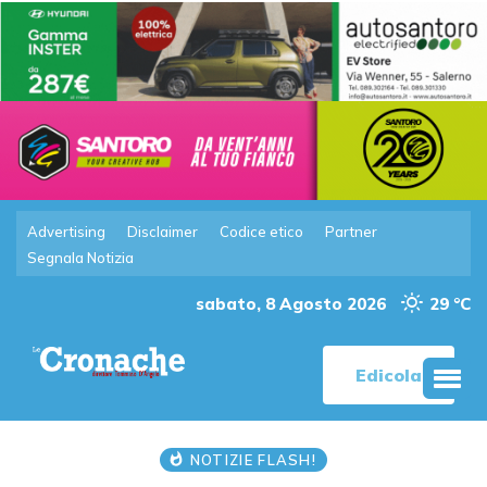
Advertising
Disclaimer
Codice etico
Partner
Segnala Notizia
sabato, 8 Agosto 2026
29 °C
Edicola
NOTIZIE FLASH!