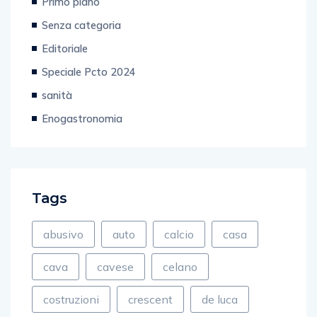
Primo piano
Senza categoria
Editoriale
Speciale Pcto 2024
sanità
Enogastronomia
Tags
abusivo
auto
calcio
casa
cava
cavese
celano
costruzioni
crescent
de luca