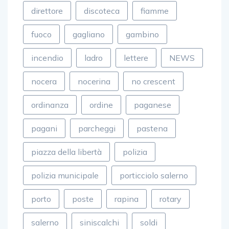
direttore
discoteca
fiamme
fuoco
gagliano
gambino
incendio
ladro
lettere
NEWS
nocera
nocerina
no crescent
ordinanza
ordine
paganese
pagani
parcheggi
pastena
piazza della libertà
polizia
polizia municipale
porticciolo salerno
porto
poste
rapina
rotary
salerno
siniscalchi
soldi