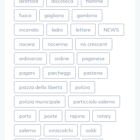
direttore
discoteca
fiamme
fuoco
gagliano
gambino
incendio
ladro
lettere
NEWS
nocera
nocerina
no crescent
ordinanza
ordine
paganese
pagani
parcheggi
pastena
piazza della libertà
polizia
polizia municipale
porticciolo salerno
porto
poste
rapina
rotary
salerno
siniscalchi
soldi