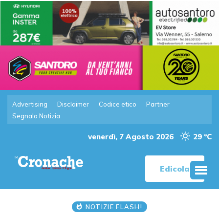
Advertising
Disclaimer
Codice etico
Partner
Segnala Notizia
venerdì, 7 Agosto 2026
29 °C
Edicola
NOTIZIE FLASH!