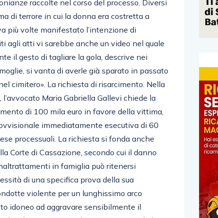
onianze raccolte nel corso del processo. Diversi
ma di terrore in cui la donna era costretta a
va più volte manifestato l’intenzione di
iti agli atti vi sarebbe anche un video nel quale
e il gesto di tagliare la gola, descrive nei
moglie, si vanta di averle già sparato in passato
el cimitero». La richiesta di risarcimento. Nella
 l’avvocato Maria Gabriella Gallevi chiede la
mento di 100 mila euro in favore della vittima,
provvisionale immediatamente esecutiva di 60
spese processuali. La richiesta si fonda anche
lla Corte di Cassazione, secondo cui il danno
altrattamenti in famiglia può ritenersi
essità di una specifica prova della sua
condotte violente per un lunghissimo arco
to idoneo ad aggravare sensibilmente il