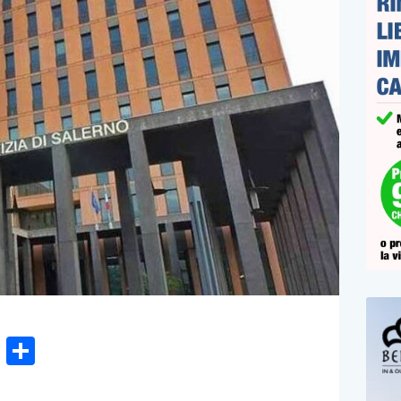
n
gram
hatsApp
Email
Condividi