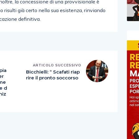
 inoltre, la concessione di una provvisionale è
 risulti già certo nella sua esistenza, rinviando
cazione definitiva.
E
ARTICOLO SUCCESSIVO
pia
Bicchielli: “ Scafati riap
er
rire il pronto soccorso
ame
te d
niz