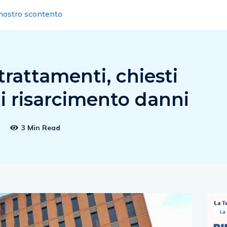
 “Din Don, din don… ha segnato Bocalon”
trattamenti, chiesti
i risarcimento danni
0
3 Min Read