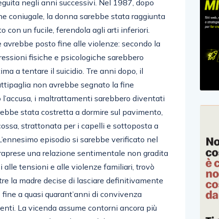
eguita negli anni successivi. Nel 1987, dopo
one coniugale, la donna sarebbe stata raggiunta
 con un fucile, ferendola agli arti inferiori.
 avrebbe posto fine alle violenze: secondo la
gressioni fisiche e psicologiche sarebbero
ima a tentare il suicidio. Tre anni dopo, il
attipaglia non avrebbe segnato la fine
o l’accusa, i maltrattamenti sarebbero diventati
rebbe stata costretta a dormire sul pavimento,
ossa, strattonata per i capelli e sottoposta a
L’ennesimo episodio si sarebbe verificato nel
traprese una relazione sentimentale non gradita
 alle tensioni e alle violenze familiari, trovò
tre la madre decise di lasciare definitivamente
 fine a quasi quarant’anni di convivenza
enti. La vicenda assume contorni ancora più