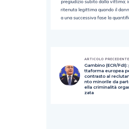
pregiudizio subito dalla vittima;
ritenuta legittima quando il danno
a una successiva fase la quantifi
ARTICOLO PRECEDENT
Gambino (ECR/FdI): 
ttaforma europea p
contrasto al reclut
nto minorile da par
ella criminalità orga
zata