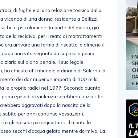
atroci, di fughe e di una relazione tossica dalla
È la vicenda di una donna, residente a Bellizzi,
isiche e psicologiche da parte del marito, già
 della recidiva, per il reato di maltrattamenti
e ora arrivare una forma di riscatto, o almeno il
 dopo una vita segnata da soprusi e paura.
diziaria sul piano penale, il suo legale,
i, ha chiesto al Tribunale ordinario di Salerno la
imento dei danni per un importo di 100 mila
nda le proprie radici nel 1977. Secondo quanto
 i primi episodi di violenza sarebbero iniziati fin
 sarebbero aggravati dopo la nascita della
 subito per anni continue vessazioni,
Tra gli episodi più inquietanti, il marito le
dosso secchi d’acqua gelata mentre dormiva. La