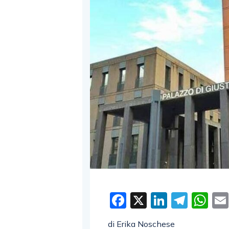
Facebook
X
LinkedI
Tele
W
di Erika Noschese