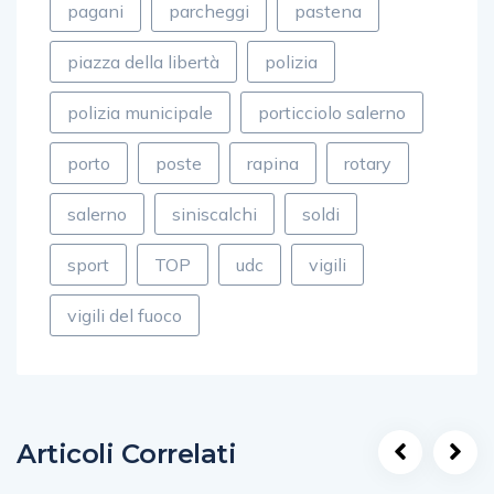
pagani
parcheggi
pastena
piazza della libertà
polizia
polizia municipale
porticciolo salerno
porto
poste
rapina
rotary
salerno
siniscalchi
soldi
sport
TOP
udc
vigili
vigili del fuoco
Articoli Correlati