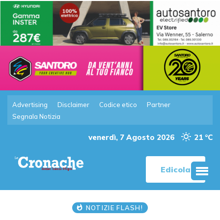
Advertising
Disclaimer
Codice etico
Partner
Segnala Notizia
venerdì, 7 Agosto 2026
21 °C
Edicola
NOTIZIE FLASH!