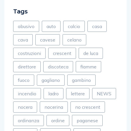
Tags
abusivo
auto
calcio
casa
cava
cavese
celano
costruzioni
crescent
de luca
direttore
discoteca
fiamme
fuoco
gagliano
gambino
incendio
ladro
lettere
NEWS
nocera
nocerina
no crescent
ordinanza
ordine
paganese