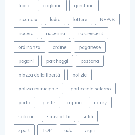
fuoco
gagliano
gambino
incendio
ladro
lettere
NEWS
nocera
nocerina
no crescent
ordinanza
ordine
paganese
pagani
parcheggi
pastena
piazza della libertà
polizia
polizia municipale
porticciolo salerno
porto
poste
rapina
rotary
salerno
siniscalchi
soldi
sport
TOP
udc
vigili