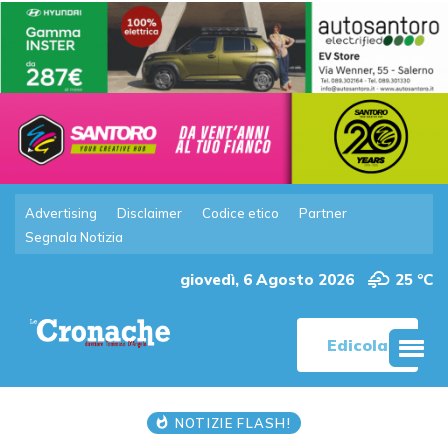
Advertising
Disclaimer
Codice etico
Partner
Segnala Notizia
giovedì, 6 Agosto 2026
25 °C
Edicola
NOTIZIE FLASH!