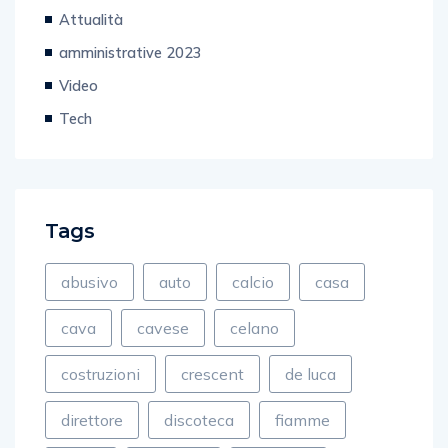
Attualità
amministrative 2023
Video
Tech
Tags
abusivo
auto
calcio
casa
cava
cavese
celano
costruzioni
crescent
de luca
direttore
discoteca
fiamme