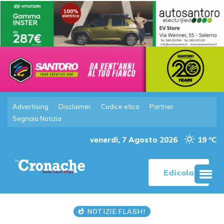
Advertising
Disclaimer
Codice etico
Partner
Segnala Notizia
venerdì, 7 Agosto 2026
19 °C
Edicola
NOTIZIE FLASH!