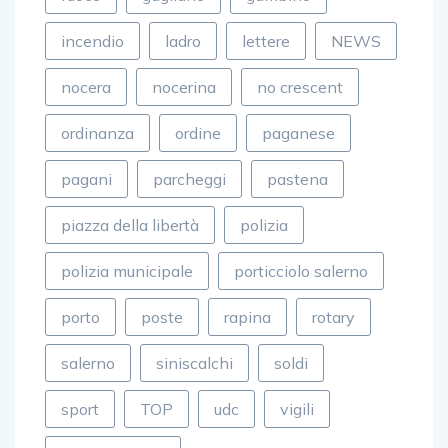
incendio
ladro
lettere
NEWS
nocera
nocerina
no crescent
ordinanza
ordine
paganese
pagani
parcheggi
pastena
piazza della libertà
polizia
polizia municipale
porticciolo salerno
porto
poste
rapina
rotary
salerno
siniscalchi
soldi
sport
TOP
udc
vigili
vigili del fuoco