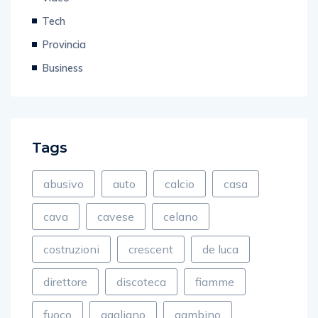
Tech
Provincia
Business
Tags
abusivo
auto
calcio
casa
cava
cavese
celano
costruzioni
crescent
de luca
direttore
discoteca
fiamme
fuoco
gagliano
gambino