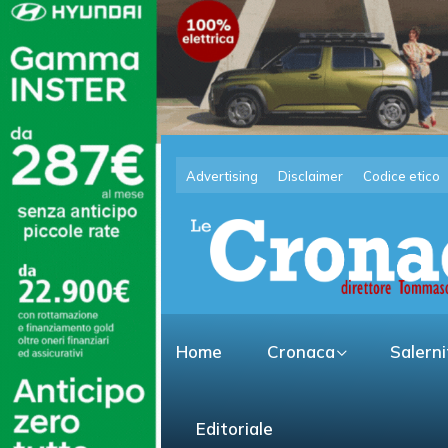
Advertising
Disclaimer
Codice etico
Home
Cronaca
Salern
Editoriale