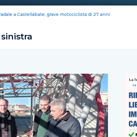
iano scippato in via Mobilio
sinistra