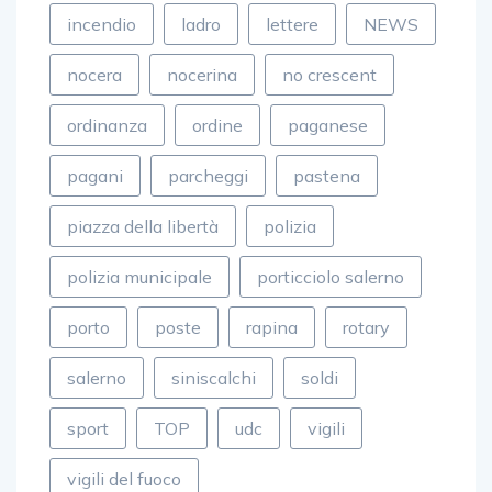
incendio
ladro
lettere
NEWS
nocera
nocerina
no crescent
ordinanza
ordine
paganese
pagani
parcheggi
pastena
piazza della libertà
polizia
polizia municipale
porticciolo salerno
porto
poste
rapina
rotary
salerno
siniscalchi
soldi
sport
TOP
udc
vigili
vigili del fuoco