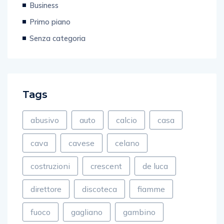
Business
Primo piano
Senza categoria
Tags
abusivo
auto
calcio
casa
cava
cavese
celano
costruzioni
crescent
de luca
direttore
discoteca
fiamme
fuoco
gagliano
gambino