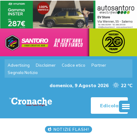
Advertising
Disclaimer
Codice etico
Partner
Segnala Notizia
domenica, 9 Agosto 2026
22 °C
Edicola
NOTIZIE FLASH!