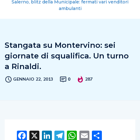
Salerno, blitz della Municipale: fermati vari venditori
ambulanti
Stangata su Montervino: sei
giornate di squalifica. Un turno
a Rinaldi.
GENNAIO 22, 2013
0
287
Facebook
X
LinkedIn
Telegram
WhatsApp
Email
Condivid