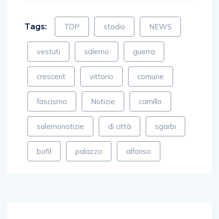
Tags:
TOP
stadio
NEWS
vestuti
salerno
guerra
crescent
vittorio
comune
fascismo
Notizie
camillo
salernonotizie
di città
sgarbi
bofil
palazzo
alfonso