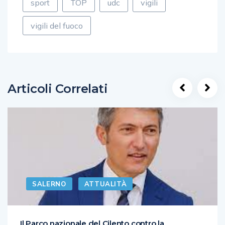
sport
TOP
udc
vigili
vigili del fuoco
Articoli Correlati
SALERNO
ATTUALITÀ
Il Parco nazionale del Cilento contro la