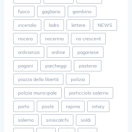
fuoco
gagliano
gambino
incendio
ladro
lettere
NEWS
nocera
nocerina
no crescent
ordinanza
ordine
paganese
pagani
parcheggi
pastena
piazza della libertà
polizia
polizia municipale
porticciolo salerno
porto
poste
rapina
rotary
salerno
siniscalchi
soldi