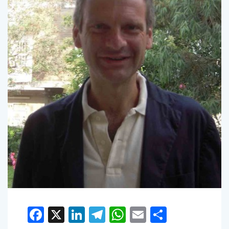
Facebook
X
LinkedIn
Telegram
WhatsApp
Email
Condivid