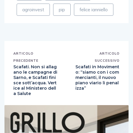
agroinvest
pip
felice ianniello
ARTICOLO
ARTICOLO
PRECEDENTE
SUCCESSIVO
Scafati. Non si allag
Scafati in Moviment
ano le campagne di
o: “siamo con i com
Sarno, e Scafati fini
mercianti, il nuovo
sce sott’acqua. Vert
piano viario li penal
ice al Ministero dell
izza”
a Salute