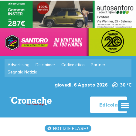
Advertising
Disclaimer
Codice etico
Partner
Segnala Notizia
giovedì, 6 Agosto 2026
30 °C
Edicola
NOTIZIE FLASH!