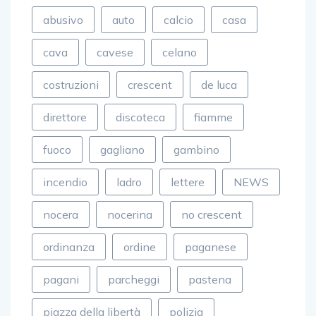
abusivo
auto
calcio
casa
cava
cavese
celano
costruzioni
crescent
de luca
direttore
discoteca
fiamme
fuoco
gagliano
gambino
incendio
ladro
lettere
NEWS
nocera
nocerina
no crescent
ordinanza
ordine
paganese
pagani
parcheggi
pastena
piazza della libertà
polizia