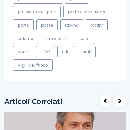
polizia municipale
porticciolo salerno
porto
poste
rapina
rotary
salerno
siniscalchi
soldi
sport
TOP
udc
vigili
vigili del fuoco
Articoli Correlati