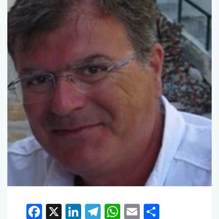
Facebook
X
LinkedIn
Telegram
WhatsApp
Email
Condivid