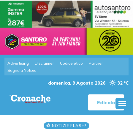
Advertising
Disclaimer
Codice etico
Partner
Segnala Notizia
domenica, 9 Agosto 2026
32 °C
Edicola
NOTIZIE FLASH!