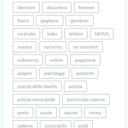
direttore
discoteca
fiamme
fuoco
gagliano
gambino
incendio
ladro
lettere
NEWS
nocera
nocerina
no crescent
ordinanza
ordine
paganese
pagani
parcheggi
pastena
piazza della libertà
polizia
polizia municipale
porticciolo salerno
porto
poste
rapina
rotary
salerno
siniscalchi
soldi