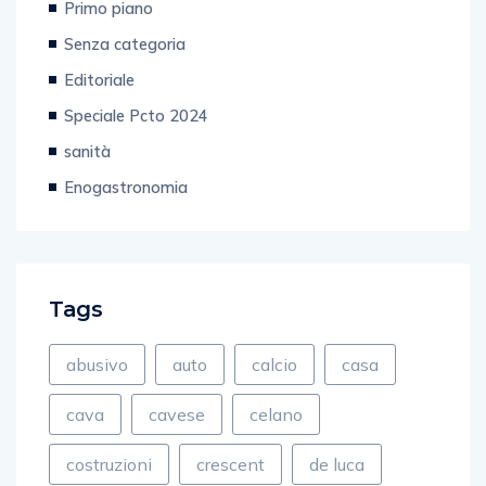
Primo piano
Senza categoria
Editoriale
Speciale Pcto 2024
sanità
Enogastronomia
Tags
abusivo
auto
calcio
casa
cava
cavese
celano
costruzioni
crescent
de luca