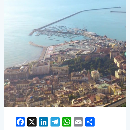
Facebook
X
LinkedIn
Telegram
WhatsApp
Email
Condivid