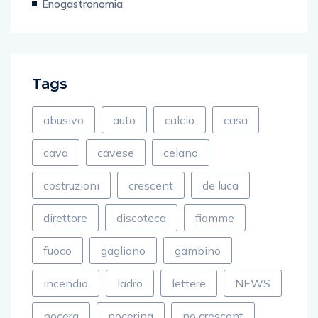
Enogastronomia
Tags
abusivo
auto
calcio
casa
cava
cavese
celano
costruzioni
crescent
de luca
direttore
discoteca
fiamme
fuoco
gagliano
gambino
incendio
ladro
lettere
NEWS
nocera
nocerina
no crescent