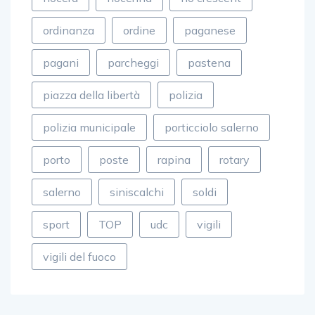
ordinanza
ordine
paganese
pagani
parcheggi
pastena
piazza della libertà
polizia
polizia municipale
porticciolo salerno
porto
poste
rapina
rotary
salerno
siniscalchi
soldi
sport
TOP
udc
vigili
vigili del fuoco