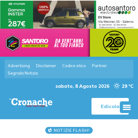
Advertising
Disclaimer
Codice etico
Partner
Segnala Notizia
sabato, 8 Agosto 2026
29 °C
Edicola
NOTIZIE FLASH!