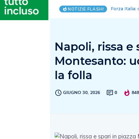
Salerno avre
NOTIZIE FLASH!
Napoli, rissa e 
Montesanto: u
la folla
GIUGNO 30, 2026
0
84