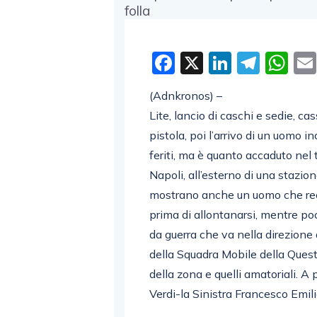
Facebook
X
LinkedI
Tele
W
(Adnkronos) –
Lite, lancio di caschi e sedie, ca
pistola, poi l’arrivo di un uomo
feriti, ma è quanto accaduto nel
Napoli, all’esterno di una stazione
mostrano anche un uomo che recu
prima di allontanarsi, mentre p
da guerra che va nella direzione 
della Squadra Mobile della Questu
della zona e quelli amatoriali. A p
Verdi-la Sinistra Francesco Emili