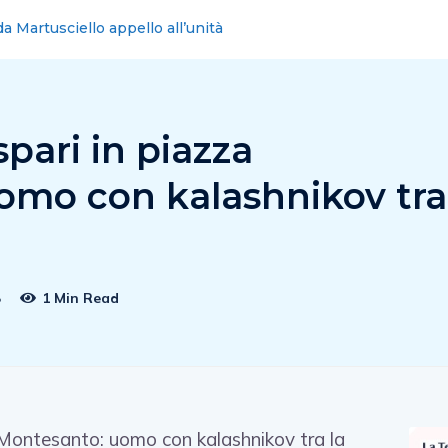
bbe bisogno di un sindaco e non di un condottiero
spari in piazza
omo con kalashnikov tra
8
1 Min Read