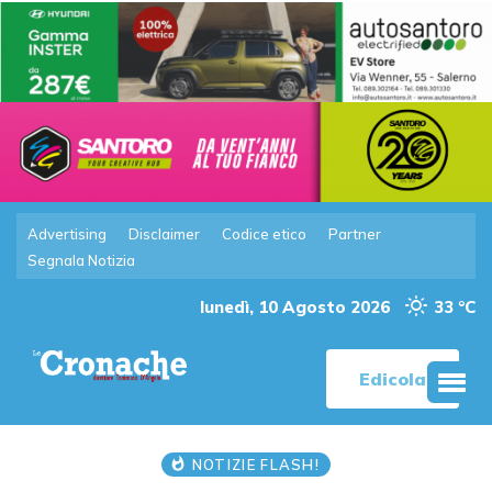
Advertising
Disclaimer
Codice etico
Partner
Segnala Notizia
lunedì, 10 Agosto 2026
33 °C
Edicola
NOTIZIE FLASH!