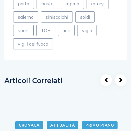
porto
poste
rapina
rotary
salerno
siniscalchi
soldi
sport
TOP
udc
vigili
vigili del fuoco
Articoli Correlati
CRONACA
ATTUALITÀ
PRIMO PIANO