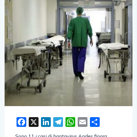
Facebook
X
LinkedIn
Telegram
WhatsApp
Email
Condivid
Sono 11 i casi di hantavirus Andes finora