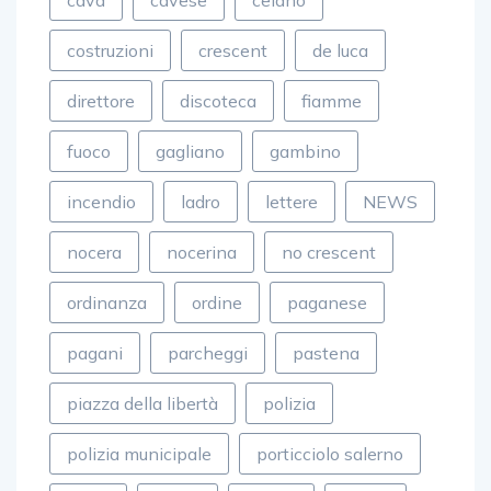
cava
cavese
celano
costruzioni
crescent
de luca
direttore
discoteca
fiamme
fuoco
gagliano
gambino
incendio
ladro
lettere
NEWS
nocera
nocerina
no crescent
ordinanza
ordine
paganese
pagani
parcheggi
pastena
piazza della libertà
polizia
polizia municipale
porticciolo salerno