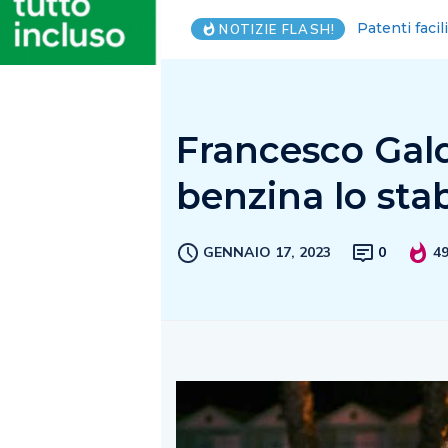
Piantedosi, C
NOTIZIE FLASH!
Francesco Galdi
benzina lo sta
GENNAIO 17, 2023
0
4