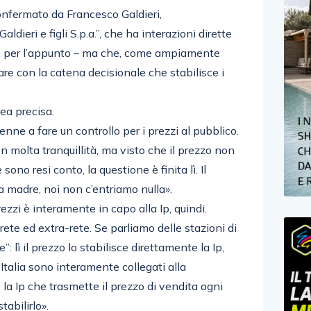
onfermato da Francesco Galdieri,
ldieri e figli S.p.a.”, che ha interazioni dirette
 Ip, per l’appunto – ma che, come ampiamente
are con la catena decisionale che stabilisce i
dea precisa.
venne a fare un controllo per i prezzi al pubblico.
con molta tranquillità, ma visto che il prezzo non
ono resi conto, la questione è finita lì. Il
a madre, noi non c’entriamo nulla».
ezzi è interamente in capo alla Ip, quindi.
 rete ed extra-rete. Se parliamo delle stazioni di
e”: lì il prezzo lo stabilisce direttamente la Ip,
e Italia sono interamente collegati alla
la Ip che trasmette il prezzo di vendita ogni
tabilirlo».