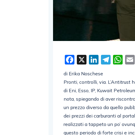
Facebook
X
LinkedI
Tele
W
di Erika Noschese
Pronti, controlli, via. L’Antitrust
di Eni, Esso, IP, Kuwait Petroleum
nota, spiegando di aver riscontra
un prezzo diverso da quello pub
dei prezzi dei carburanti al porta
realizzati a tappeto un po’ ovu
questo periodo di forte crisi e i