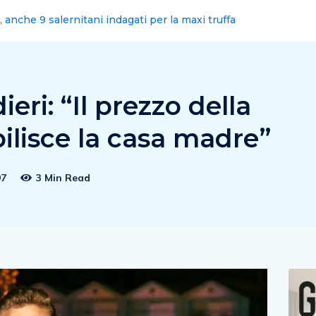
omuni sciolti? Politica faccia di piu’
eri: “Il prezzo della
bilisce la casa madre”
97
3 Min Read